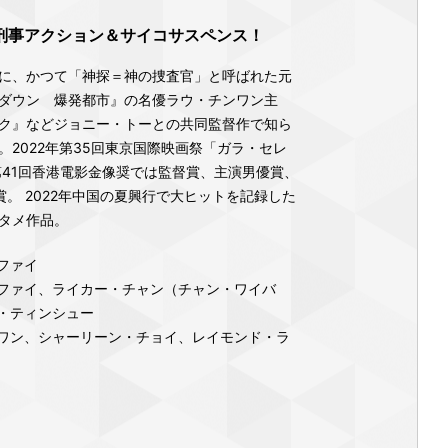
刑事アクション＆サイコサスペンス！
に、かつて「神探＝神の捜査官」と呼ばれた元
ダウン 爆発都市』の名優ラウ・チンワン主
ク』などジョニー・トーとの共同監督作で知ら
2022年第35回東京国際映画祭「ガラ・セレ
第41回香港電影金像奨では監督賞、主演男優賞、
。 2022年中国の夏興行で大ヒットを記録した
タメ作品。
ファイ
ファイ、ライカー・チャン（チャン・ワイバ
・ティンシュー
ワン、シャーリーン・チョイ、レイモンド・ラ