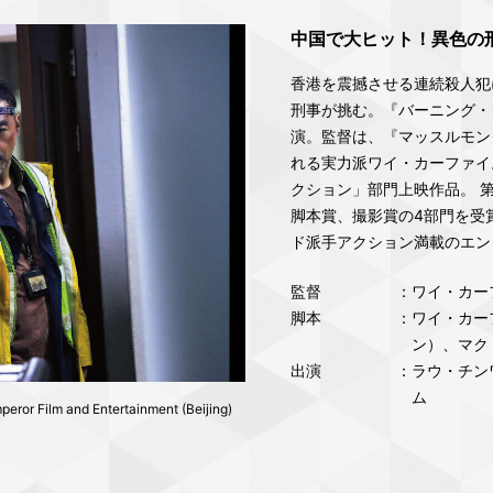
中国で大ヒット！異色の
香港を震撼させる連続殺人犯
刑事が挑む。『バーニング・
演。監督は、『マッスルモン
れる実力派ワイ・カーファイ。
クション」部門上映作品。 
脚本賞、撮影賞の4部門を受賞
ド派手アクション満載のエン
監督
：ワイ・カー
脚本
：ワイ・カー
ン）、マク
出演
：ラウ・チン
ム
ror Film and Entertainment (Beijing)