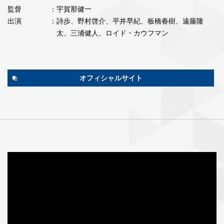
監督
：宇賀那健一
出演
：詩歩、野村啓介、平井早紀、板橋春樹、遠藤隆
太、三浦健人、ロイド・カウフマン
オフィシャルサイト