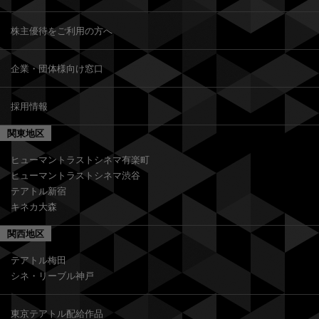
株主優待をご利用の方へ
企業・団体様向け窓口
採用情報
関東地区
ヒューマントラストシネマ有楽町
ヒューマントラストシネマ渋谷
テアトル新宿
キネカ大森
関西地区
テアトル梅田
シネ・リーブル神戸
東京テアトル配給作品