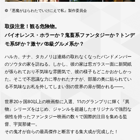
©『悪魔がはらわたでいけにえで私』製作委員会
取扱注意！観る危険物。
バイオレンス・ホラーか？鬼畜系ファンタジーか？トンデ
モ系SFか？激ヤバB級グルメ系か？
ハルカ、ナナ、タカノリは連絡の取れなくなったバンドメンバー
のソウタの家を訪ねる。しかし、彼の家は窓ガラス一面に新聞紙
が張られており不気味な雰囲気で、彼の様子もどこかおかしかっ
た。そこで不思議な力に導かれたナナが、部屋の奥に貼られてい
る不気味なお札を外してしまい別の世界の扉が開かれる――。
世界20ヶ国80以上の映画祭に入選、11のグランプリに輝く『異
物』シリーズをはじめ、ジャンルを超越したオリジナルで強烈な
個性を持ったファンタジー映画の数々で国際的注目を集める監
督、宇賀那健一。
その鬼才が自らの最高傑作と断言する集大成が完成した！