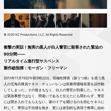
© 2020 KC Productions, LLC. All Rights Reserved
衝撃の実話！無実の黒人が白人警官に殺害された緊迫の
90分間――
リアルタイム進行型サスペンス
製作総指揮：モーガン・フリーマン
2011年11月19日午前5時22分。双極性障害（躁うつ病）を患う黒
人の元海兵隊員ケネス・チェンバレンは医療用通報装置を誤作動
してしまった。その後まもなく、白人の警官が到着した。ケネス
は緊急事態ではなく、間違いであると伝えたにも関わらず、警官
には聞き入れてもらえない。家のドアを開けるのを拒むケネスに
対して、警官は不信感を抱き、更には差別的な表現で侮辱し始め