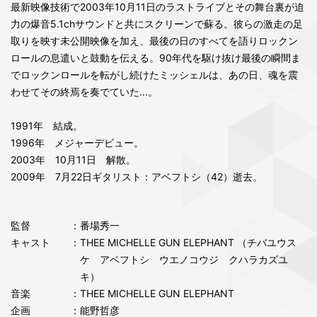
最新映像技術で2003年10月11日のラストライブとその舞台裏が迫
力の爆音5.1chサウンドと共にスクリーンで蘇る。彼らの激走の足
取りを映す未公開映像を加え、最後の日のすべてを語りロックン
ロールの息遣いと鼓動を伝える。90年代を駆け抜け最後の瞬間ま
でロックンロールを転がし続けたミッシェルは、あの日、魂を震
わせてその終焉を奏でていた...。
1991年 結成。
1996年 メジャーデビュー。
2003年 10月11日 解散。
2009年 7月22日ギタリスト：アベフトシ（42）逝去。
監督
：番場秀一
キャスト
：THEE MICHELLE GUN ELEPHANT （チバユウス
ケ アベフトシ ウエノコウジ クハラカズユ
キ）
音楽
：THEE MICHELLE GUN ELEPHANT
企画
：能野哲彦