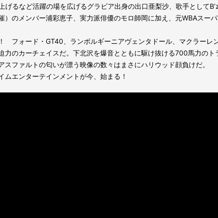
役を勤め上げるなど活躍の場を広げるグラビア出身の出口亜梨沙、歌手として
催）のメンバー浦彩恵子、実力派俳優のモロ師岡に加え、元WBAスーパ
 フォード・GT40、ランボルギーニアヴェンタドール、マクラーレン
迫力のカーチェイスだ。下北沢を爆音とともに駆け抜ける700馬力のト
アスファルトの匂いが漂う映像の数々はまさにハリウッド顔負けだ。
イムエンターテインメントが今、始まる！