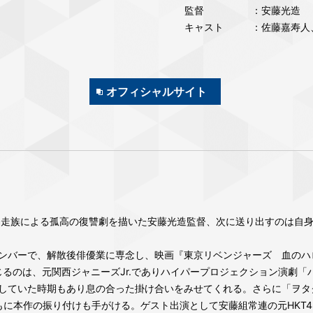
監督
：安藤光造
キャスト
：佐藤嘉寿人
オフィシャルサイト
元暴走族による孤高の復讐劇を描いた安藤光造監督、次に送り出すのは自
Yのメンバーで、解散後俳優業に専念し、映画『東京リベンジャーズ 血の
演じるのは、元関西ジャニーズJr.でありハイパープロジェクション演劇
過ごしていた時期もあり息の合った掛け合いをみせてくれる。さらに「ヲ
に本作の振り付けも手がける。ゲスト出演として安藤組常連の元HKT48の兒