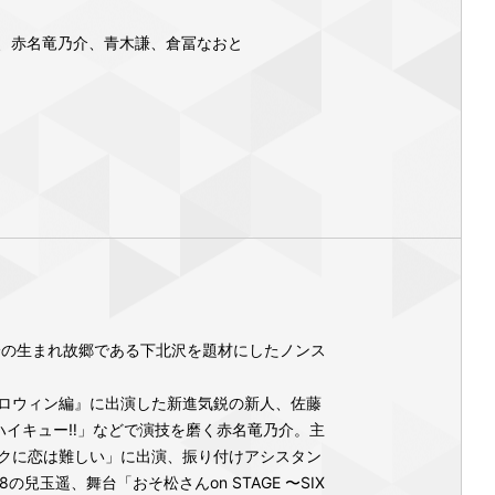
、赤名竜乃介、青木謙、倉冨なおと
身の生まれ故郷である下北沢を題材にしたノンス
ハロウィン編』に出演した新進気鋭の新人、佐藤
「ハイキュー‼」などで演技を磨く赤名竜乃介。主
タクに恋は難しい」に出演、振り付けアシスタン
玉遥、舞台「おそ松さんon STAGE 〜SIX