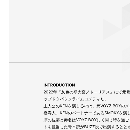
INTRODUCTION
2022年『灰色の壁大宮ノトーリアス』にて
ップドタバタクライムコメディだ。
主人公のKENを演じるのは、元VOYZ BO
嘉寿人。KENのパートナーであるSMOKYを
演の佐藤と赤名はVOYZ BOYにて同じ時を
トを担当した青木謙がBUZZ役で出演するととも