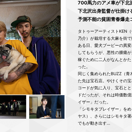
700馬力のアメ車が下北
下北沢出身監督が仕掛け
予測不能の貧困青春爆走コ
タトゥーアーティストKEN（
乃介）が栽培する大麻を街で
ある日、愛犬ブービーの異変
してもらうが、悪性の腫瘍が
稼ぐために二人がなんとかた
った。
同じく集められたBUZZ（青
た先は宝石店。やけくその宝
コードが気に入り、宝石とと
ドだったが、それは時価数億
イザー」だった。
「シモキタブレイザー」をめ
ヤス）、さらにはシモキタ署の
でもが動き出す...