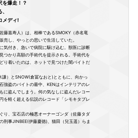
沢を爆走！？
る、
メディ!
佐藤嘉寿人）は、相棒であるSMOKY（赤名竜
販売し、やっとの思いで生活していた。
に気付き、急いで病院に駆け込む。獣医に診断
見つかり高額の手術代を提示される。手術代を
どり着いたのは、ネットで見つけた闇バイトだ
木謙）とSNOW(倉冨なおと)とともに、向かっ
石強盗のバイトの最中、KENはインテリアのレ
もに盗んでしまう。何の気なしに盗んだレコー
円を軽く超える伝説のレコード「シモキタブレ
ぐり、宝石店の極悪オーナーゴンダ（佐藤タダ
刑事JINBEE(伊藤慶徳)、猫田（兒玉遥）らま