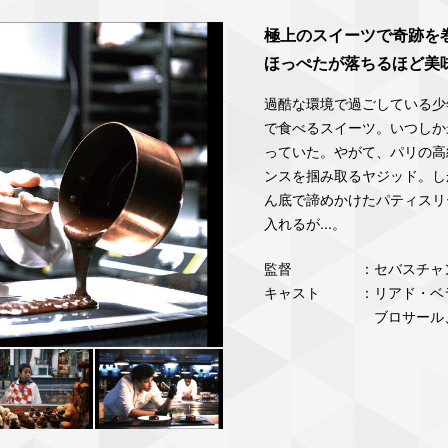
極上のスイーツで奇跡を
ほっぺたが落ちるほど美
過酷な環境で過ごしている少
で食べるスイーツ。いつしか
っていた。やがて、パリの高
ンスを掴み取るヤジッド。し
ん底で諦めかけたパティスリ
入れるが...。
監督
：セバスチャ
キャスト
：リアド・ベ
ブロサール