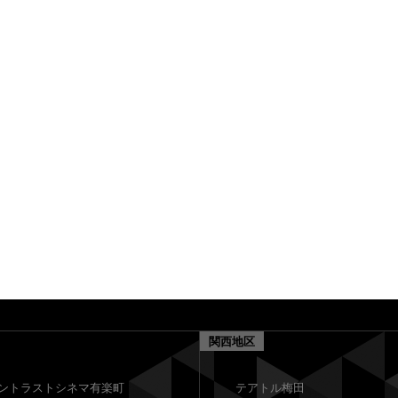
関西地区
ントラストシネマ有楽町
テアトル梅田