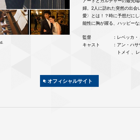
アートとカルチャーの最先端
婦。2人に訪れた突然の出会
愛〉とは！？時に予想だにし
能性に胸が躍る、ハッピーな
監督
：レベッカ・
d.
キャスト
：アン・ハサ
トメイ 、
オフィシャルサイト