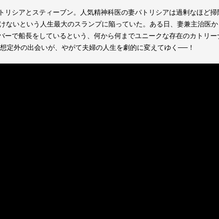
トリシアとスティーブン。人気精神科医の妻パトリシアは過剰なほど掃
書けないという人生最大のスランプに陥っていた。ある日、妻兼主治医
バーで船長をしているという、何から何までユニークな存在のカトリー
の想定外の出会いが、やがて夫婦の人生を劇的に変えてゆく──！