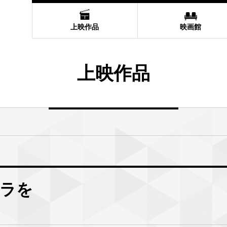
上映作品
映画館
上映作品
ラを