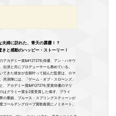
な夫婦に訪れた、青天の霹靂！？
驚きと感動のハッピー・ストーリー！
アカデミー賞&#127276;俳優、アン・ハサウ
、出演と共にプロデューサーも務めている。
いてきた彼女が念願叶って組んだ監督は、ロマ
。共演陣には、「ゲーム・オブ・スローンズ」
、アカデミー賞&#127276;受賞俳優のマリ
のはグラミー賞を2度受賞した偉才、ブライ
界の重鎮、ブルース・スプリングスティーンが
度ゴールデングローブ賞歌曲賞にノミネート。