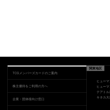
関東地区
TCGメンバーズカードのご案内
ヒューマ
株主優待をご利用の方へ
ヒューマ
テアトル
キネカ大
企業・団体様向け窓口