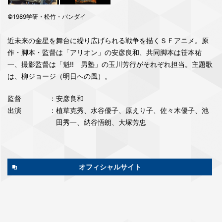
©1989学研・松竹・バンダイ
近未来の金星を舞台に繰り広げられる戦争を描くＳＦアニメ。原
作・脚本・監督は「アリオン」の安彦良和、共同脚本は笹本祐
一、撮影監督は「魁!! 男塾」の玉川芳行がそれぞれ担当。主題歌
は、柳ジョージ（明日への風）。
監督
：安彦良和
出演
：植草克秀、水谷優子、原えり子、佐々木優子、池
田秀一、納谷悟朗、大塚芳忠
オフィシャルサイト