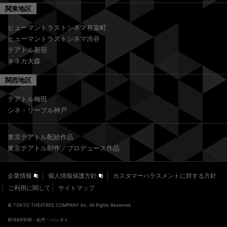
関東地区
ヒューマントラストシネマ有楽町
ヒューマントラストシネマ渋谷
テアトル新宿
キネカ大森
関西地区
テアトル梅田
シネ・リーブル神戸
東京テアトル配給作品
東京テアトル制作／プロデュース作品
企業情報
個人情報保護方針
カスタマーハラスメントに対する方針
ご利用に関して
サイトマップ
© TOKYO THEATRES COMPANY Inc. All Rights Reserved.
©1989学研・松竹・バンダイ