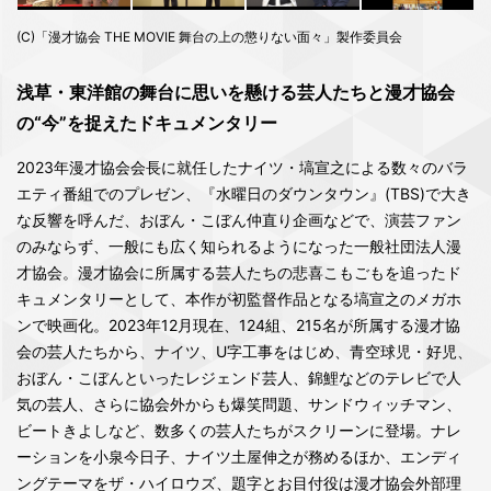
(C)「漫才協会 THE MOVIE 舞台の上の懲りない面々」製作委員会
浅草・東洋館の舞台に思いを懸ける芸人たちと漫才協会
の“今”を捉えたドキュメンタリー
2023年漫才協会会長に就任したナイツ・塙宣之による数々のバラ
エティ番組でのプレゼン、『水曜日のダウンタウン』(TBS)で大き
な反響を呼んだ、おぼん・こぼん仲直り企画などで、演芸ファン
のみならず、一般にも広く知られるようになった一般社団法人漫
才協会。漫才協会に所属する芸人たちの悲喜こもごもを追ったド
キュメンタリーとして、本作が初監督作品となる塙宣之のメガホ
ンで映画化。2023年12月現在、124組、215名が所属する漫才協
会の芸人たちから、ナイツ、U字工事をはじめ、青空球児・好児、
おぼん・こぼんといったレジェンド芸人、錦鯉などのテレビで人
気の芸人、さらに協会外からも爆笑問題、サンドウィッチマン、
ビートきよしなど、数多くの芸人たちがスクリーンに登場。ナレ
ーションを小泉今日子、ナイツ土屋伸之が務めるほか、エンディ
ングテーマをザ・ハイロウズ、題字とお目付役は漫才協会外部理