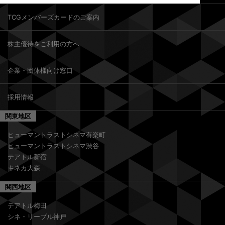
TCGメンバーズカードのご案内
株主優待をご利用の方へ
企業・団体様向け窓口
採用情報
関東地区
ヒューマントラストシネマ有楽町
ヒューマントラストシネマ渋谷
テアトル新宿
キネカ大森
関西地区
テアトル梅田
シネ・リーブル神戸