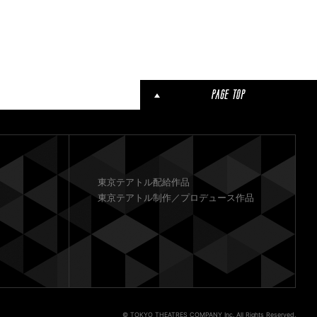
東京テアトル配給作品
東京テアトル制作／プロデュース作品
© TOKYO THEATRES COMPANY Inc. All Rights Reserved.