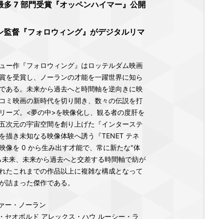
多 7 部門受賞『オッペンハイマー』公開
ン監督『フォロウィング』がデジタルリマ
ュー作『フォロウィング』はロッテルダム映画
賞を受賞し、ノーランの才能を一躍世界に知ら
である。未来から過去へと時間軸を逆向きに映
コミ映画の新時代を切り開き、数々の伝説を打
リーズ。<夢の中>を映像化し、観る者の度肝を
五次元の宇宙空間を創り上げた『インターステ
描き未知なる映像体験へ誘う『TENET テネ
像を 0 から生み出す才能で、常に新たな"体
ら未来、未来から過去へと交差する時間軸で紡が
れたこれまでの作品以上に複雑な構成となって
が詰まった傑作である。
ァー・ノーラン
・セオボルド アレックス・ハウ ルーシー・ラ