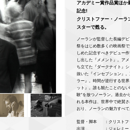
アカデミー賞作品賞ほか最
記念!
クリストファー・ノーラ
スターで甦る。
ノーランが監督した長編デビ
祭をはじめ数多くの映画祭で
しめた記念すべきデビュー作
し出した『メメント』。アメ
ち立てた『ダークナイト』シ
抜いた『インセプション』。
ラー』。時間が逆行する世界を
ット』。誰も観たことのない映
験"を放つノーラン。過去か
れる本作は、世界中で絶賛さ
おり、ノーランの魅力すべて
監督・脚本
：クリストフ
出演
：ジェレミー