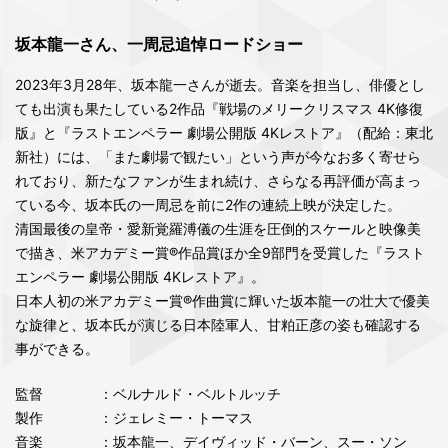
坂本龍一さん、一周忌追悼ロードショー
2023年3月28年、坂本龍一さんが逝去。音楽を担当し、俳優とし
ても出演も果たしている2作品『戦場のメリークリスマス 4K修復
版』と『ラストエンペラー 劇場公開版 4Kレストア』（配給：東北
新社）には、「また劇場で観たい」という声が今なお多く寄せら
れており、新たなファンが生まれ続け、さらなる再評価が高まっ
ている今、坂本氏の一周忌を前に2作の連続上映が決定した。
清国最後の皇帝・愛新覚羅溥儀の生涯を圧倒的スケールと映像美
で描き、米アカデミー賞®作品賞ほか全9部門を受賞した『ラスト
エンペラー 劇場公開版 4Kレストア』。
日本人初の米アカデミー賞®作曲賞に輝いた坂本龍一の壮大で優美
な旋律と、坂本氏が演じる日本陸軍人、甘粕正彦の姿も確認する
事ができる。
監督
：ベルナルド・ベルトルッチ
製作
：ジェレミー・トーマス
音楽
：坂本龍一、デイヴィッド・バーン、スー・ソン