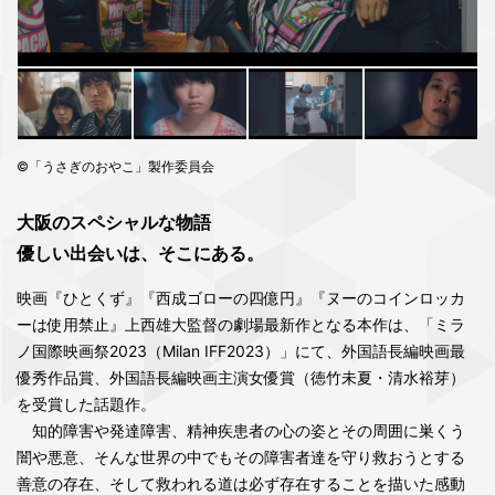
©「うさぎのおやこ」製作委員会
大阪のスペシャルな物語
優しい出会いは、そこにある。
映画『ひとくず』『西成ゴローの四億円』『ヌーのコインロッカ
ーは使用禁止』上西雄大監督の劇場最新作となる本作は、「ミラ
ノ国際映画祭2023（Milan IFF2023）」にて、外国語長編映画最
優秀作品賞、外国語長編映画主演女優賞（徳竹未夏・清水裕芽）
を受賞した話題作。
知的障害や発達障害、精神疾患者の心の姿とその周囲に巣くう
闇や悪意、そんな世界の中でもその障害者達を守り救おうとする
善意の存在、そして救われる道は必ず存在することを描いた感動