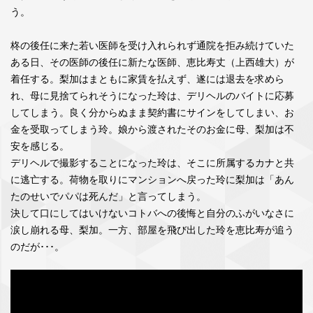
う。
柊の後任に来た若い医師を受け入れられず通院を拒み続けていた
ある日、その医師の後任に新たな医師、恵比寿丈（上西雄大）が
着任する。梨加はまともに家賃を払えず、遂には退去を求めら
れ、母に見捨てられそうになった玲は、デリヘルのバイトに応募
してしまう。良く分からぬまま契約書にサインをしてしまい、お
金を受取ってしまう玲。娘から渡されたそのお金に母、梨加は不
安を感じる。
デリヘルで撮影することになった玲は、そこに所属するカナと共
に逃亡する。荷物を取りにマンションへ戻った玲に梨加は「あん
たのせいでパパは死んだ」と言ってしまう。
決して口にしてはいけないコトバへの後悔と自分のふがいなさに
涙し崩れる母、梨加。一方、部屋を飛び出した玲を恵比寿が追う
のだが･･･。