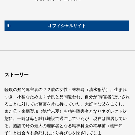
オフィシャルサイト
ストーリー
軽度の知的障害者の２２歳の女性・来栖玲（清水裕芽）。生まれ
つき、小柄なためよく子供と見間違われ、自分が“障害者”扱いされ
ることに対しての葛藤を常に持っていた。大好きな父を亡くし、
また母・来栖梨加（徳竹未夏）も精神障害者となりネグレクト状
態に。一時は母と離れ施設で過ごしていたが、現在は同居してい
る。施設で玲の最大の理解者となる精神科医の柊早苗（楠部知
子）と出会うも急死しにより再び心を閉ざしてしま