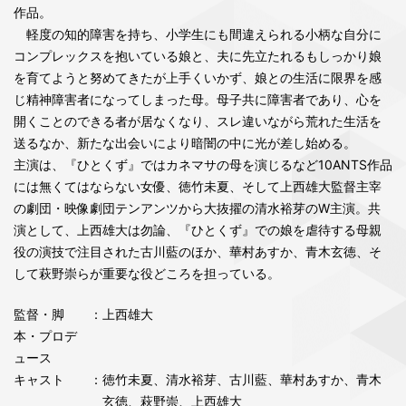
作品。
軽度の知的障害を持ち、小学生にも間違えられる小柄な自分に
コンプレックスを抱いている娘と、夫に先立たれるもしっかり娘
を育てようと努めてきたが上手くいかず、娘との生活に限界を感
じ精神障害者になってしまった母。母子共に障害者であり、心を
開くことのできる者が居なくなり、スレ違いながら荒れた生活を
送るなか、新たな出会いにより暗闇の中に光が差し始める。
主演は、『ひとくず』ではカネマサの母を演じるなど10ANTS作品
には無くてはならない女優、徳竹未夏、そして上西雄大監督主宰
の劇団・映像劇団テンアンツから大抜擢の清水裕芽のW主演。共
演として、上西雄大は勿論、『ひとくず』での娘を虐待する母親
役の演技で注目された古川藍のほか、華村あすか、青木玄徳、そ
して萩野崇らが重要な役どころを担っている。
監督・脚
：上西雄大
本・プロデ
ュース
キャスト
：徳竹未夏、清水裕芽、古川藍、華村あすか、青木
玄徳、萩野崇、上西雄大