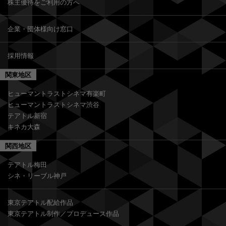
株主優待をご利用の方へ
企業・団体様向け窓口
採用情報
関東地区
ヒューマントラストシネマ有楽町
ヒューマントラストシネマ渋谷
テアトル新宿
キネカ大森
関西地区
テアトル梅田
シネ・リーブル神戸
東京テアトル配給作品
東京テアトル制作／プロデュース作品