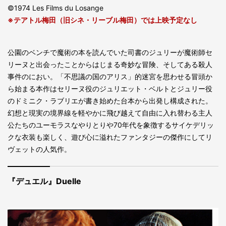
©1974 Les Films du Losange
※テアトル梅田（旧シネ・リーブル梅田）では上映予定なし
公園のベンチで魔術の本を読んでいた司書のジュリーが魔術師セ
リーヌと出会ったことからはじまる奇妙な冒険、そしてある殺人
事件のにおい。「不思議の国のアリス」的迷宮を思わせる冒頭か
ら始まる本作はセリーヌ役のジュリエット・ベルトとジュリー役
のドミニク・ラブリエが書き始めた台本から出発し構成された。
幻想と現実の境界線を軽やかに飛び越えて自由に入れ替わる主人
公たちのユーモラスなやりとりや70年代を象徴するサイケデリッ
クな衣装も楽しく、遊び心に溢れたファンタジーの傑作にしてリ
ヴェットの人気作。
『デュエル』Duelle