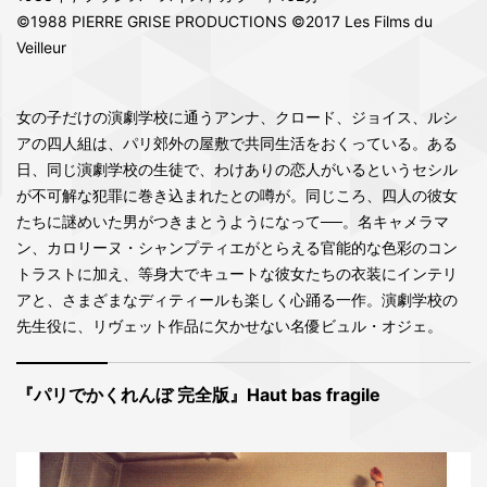
©1988 PIERRE GRISE PRODUCTIONS ©2017 Les Films du
Veilleur
女の子だけの演劇学校に通うアンナ、クロード、ジョイス、ルシ
アの四人組は、パリ郊外の屋敷で共同生活をおくっている。ある
日、同じ演劇学校の生徒で、わけありの恋人がいるというセシル
が不可解な犯罪に巻き込まれたとの噂が。同じころ、四人の彼女
たちに謎めいた男がつきまとうようになって──。名キャメラマ
ン、カロリーヌ・シャンプティエがとらえる官能的な色彩のコン
トラストに加え、等身大でキュートな彼女たちの衣装にインテリ
アと、さまざまなディティールも楽しく心踊る一作。演劇学校の
先生役に、リヴェット作品に欠かせない名優ビュル・オジェ。
『パリでかくれんぼ 完全版』Haut bas fragile