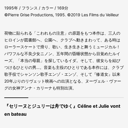
1995年 / フランス / カラー / 169分
©Pierre Grise Productions, 1995. ©2019 Les Films du Veilleur
荷物に貼られる「こわれもの注意」の原題をもつ本作は、三人の
ヒロインが図書館へ、公園へ、クラブへ動きまわって、ある時は
ローラースケートで滑り、歌い、生き生きと舞うミュージカル！
パワフルな不良少女ニノン、五年間の昏睡状態から目覚めたルイ
ーズ、「本当の母親」を探しているイダ。そして、彼女らを結び
つけるひとりの男…。音楽も主役のひとりである本作には、クラブ
歌手役でシャンソン歌手エンゾ・エンゾ、そして『修道女』以来
20年ぶりのリヴェット映画への出演となる、ヌーヴェル・ヴァー
グの女神アンナ・カリーナも特別出演。
『セリーヌとジュリーは舟でゆく』Céline et Julie vont
en bateau