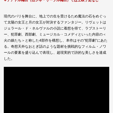
現代のパリを舞台に、地上での生を受けるため魔法の石をめぐっ
て太陽の女王と月の女王が対決するファンタジー。リヴェットは
ジェラール・ド・ネルヴァルの小説に着想を得て、ラブストーリ
ー、犯罪劇、西部劇、ミュージカル・コメディといった内容の＜
火の娘たち＞と称した4部作を構想し、本作はその“犯罪劇”にあた
る。奇想天外なおとぎ話のような題材を挑戦的なフィルム・ノワ
ールの要素を盛り込んで表現し、超現実的で詩的な美しさを達成
した。