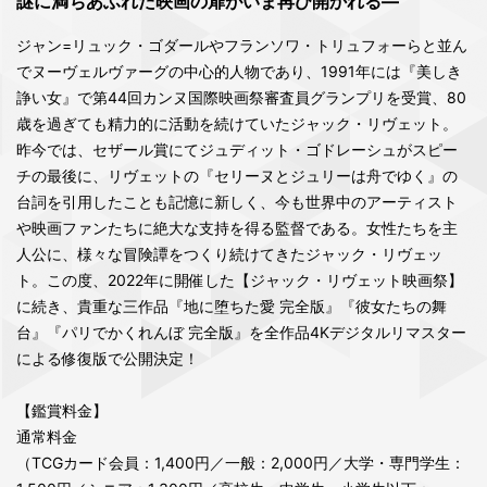
謎に満ちあふれた映画の扉がいま再び開かれる―
ジャン=リュック・ゴダールやフランソワ・トリュフォーらと並ん
でヌーヴェルヴァーグの中心的人物であり、1991年には『美しき
諍い女』で第44回カンヌ国際映画祭審査員グランプリを受賞、80
歳を過ぎても精力的に活動を続けていたジャック・リヴェット。
昨今では、セザール賞にてジュディット・ゴドレーシュがスピー
チの最後に、リヴェットの『セリーヌとジュリーは舟でゆく』の
台詞を引用したことも記憶に新しく、今も世界中のアーティスト
や映画ファンたちに絶大な支持を得る監督である。女性たちを主
人公に、様々な冒険譚をつくり続けてきたジャック・リヴェッ
ト。この度、2022年に開催した【ジャック・リヴェット映画祭】
に続き、貴重な三作品『地に堕ちた愛 完全版』『彼女たちの舞
台』『パリでかくれんぼ 完全版』を全作品4Kデジタルリマスター
による修復版で公開決定！
【鑑賞料金】
通常料金
（TCGカード会員：1,400円／一般：2,000円／大学・専門学生：