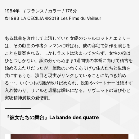
1984年 / フランス / カラー / 176分
©1983 LA CECILIA ©2018 Les Films du Veilleur
ある戯曲を改作して上演していた女優のシャルロットとエミリー
は、その戯曲の作者クレマンに呼ばれ、彼の邸宅で新作を演じる
ことを提案される。しかしラストは決まっておらず、女性の役は
ひとつしかない。訳の分からぬまま1週間後の本番に向けて稽古を
始めるふたりだったが、屋敷のいわくありげな住人たちと生活を
共にするうち、演目と現実がリンクしていることに気づき始め
る･･･。いくつもの謎が散りばめられ、役割やパートナーは絶えず
入れ替わり、リアルと虚構は曖昧になる。リヴェットの遊び心と
実験精神満載の愛憎劇。
『彼女たちの舞台』La bande des quatre