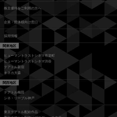
TCGメンバーズカードのご案内
株主優待をご利用の方へ
企業・団体様向け窓口
採用情報
関東地区
ヒューマントラストシネマ有楽町
ヒューマントラストシネマ渋谷
テアトル新宿
キネカ大森
関西地区
テアトル梅田
シネ・リーブル神戸