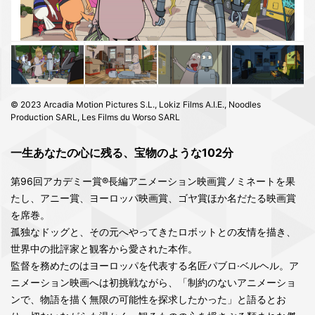
© 2023 Arcadia Motion Pictures S.L., Lokiz Films A.I.E., Noodles
Production SARL, Les Films du Worso SARL
一生あなたの心に残る、宝物のような102分
第96回アカデミー賞®長編アニメーション映画賞ノミネートを果
たし、アニー賞、ヨーロッパ映画賞、ゴヤ賞ほか名だたる映画賞
を席巻。
孤独なドッグと、その元へやってきたロボットとの友情を描き、
世界中の批評家と観客から愛された本作。
監督を務めたのはヨーロッパを代表する名匠パブロ·ベルヘル。ア
ニメーション映画へは初挑戦ながら、「制約のないアニメーショ