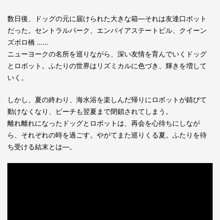
れる。
数日後、ドッグの元に届けられた大きな箱––それは友達口ボット
だった。セントラルパーク、エンパイアステートビル、クイーン
ズボロ橋 ……
ニューヨークの名所を巡りながら、深い友情を育んでいくドッグ
とロボット。ふたりの世界はリズミカルに色づき、輝きを増して
いく。
しかし、夏の終わり、海水浴を楽しんだ帰りにロボットが錆びて
動けなくなり、ビーチも翌夏まで閉鎖されてしまう。
離れ離れになったドッグとロボットは、再会を心待ちにしなが
ら、それぞれの時を過ごす。やがてまた巡りくる夏。ふたりを待
ち受ける結末とは––。