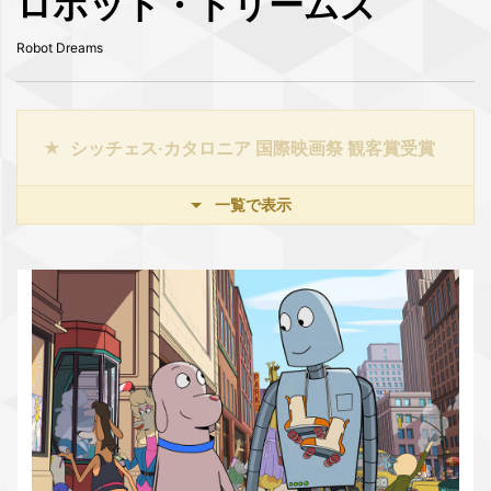
ロボット・ドリームズ
Robot Dreams
フェロス賞 コメティ映画賞|作曲賞|最優秀ポスタ
ー賞 受賞
一覧で表示