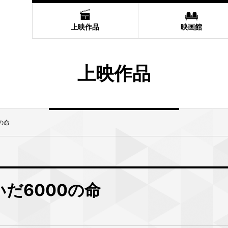
上映作品
映画館
上映作品
0の命
繋いだ6000の命