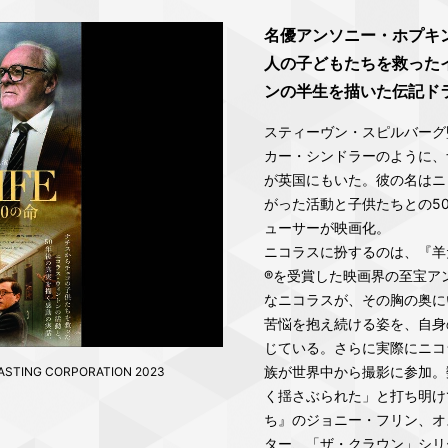
名優アンソニー・ホプキ
人の子どもたちを救った
ンの半生を描いた伝記ド
スティーヴン・スピルバーグ
カー・シンドラーのように、
が英国にもいた。彼の名はニ
がった活動と子供たちとの5
ューサーが映画化。
ニコラスに扮するのは、『羊
®を受賞した映画界の至宝ア
なニコラスが、その胸の奥に
苦悩を抱え続ける姿を、自身
じている。さらに実際にニコ
族が世界中から撮影に参加。
CASTING CORPORATION 2023
く揺さぶられた」と打ち明け
ち』のジョニー・フリン、オ
ター、「ザ・クラウン」シリ