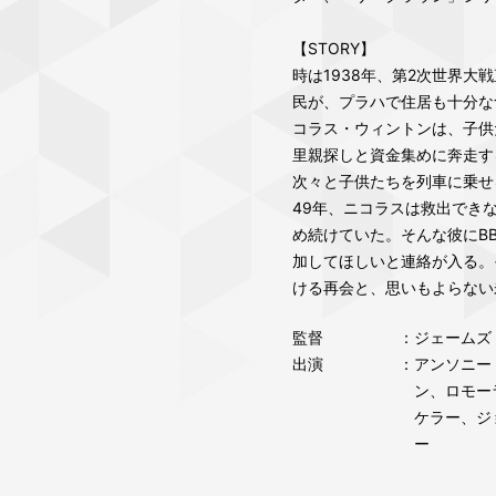
【STORY】
時は1938年、第2次世界
民が、プラハで住居も十分な
コラス・ウィントンは、子供
里親探しと資金集めに奔走す
次々と子供たちを列車に乗せ
49年、ニコラスは救出でき
め続けていた。そんな彼にB
加してほしいと連絡が入る。
ける再会と、思いもよらない
監督
：ジェームズ
出演
：アンソニー
ン、ロモー
ケラー、ジ
ー