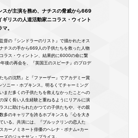
ンスが主演を務め、ナチスの脅威から669
イギリスの人道活動家ニコラス・ウィント
ラマ。
監督の『シンドラーのリスト』で描かれたオス
ナチスの手から669人の子供たちを救った人物
コラス・ウィントン、結果的に6000の命に繋
0年後の再会を、『英国王のスピーチ』のプロデ
たちの沈黙』と『ファーザー』でアカデミー賞
ンソニー・ホプキンス。明るくてチャーミング
いまだ多くの子供たちを救えなかったことへの
の深く長い人生経験と重ねるようにリアルに演
ラスに助けられたかつての子供たちや、その親
数多のキャリアを誇るホプキンスも「心を大き
ている。共演には、『ブルックリンの恋人た
スカーノミネート俳優のヘレナ・ボナム=カー
ーズのジョナサン・プライス。