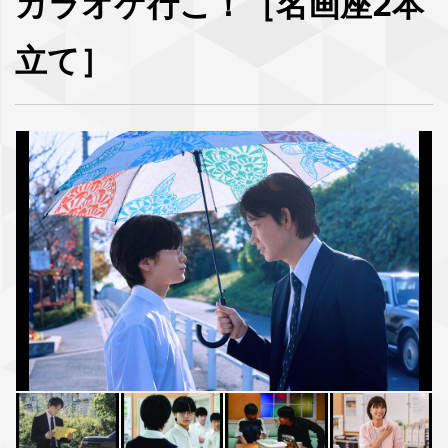
カラオケ行こ！［名画座2本
立て］