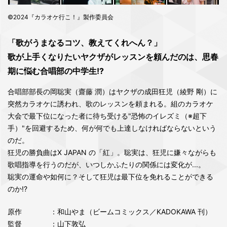
©2024『カラオケ行こ！』製作委員会
「歌がうまなるコツ、教えてくれへん？」
歌が上手くなりたいヤクザがレッスンを頼んだのは、思春
期に悩む合唱部の中学生!?
合唱部部長の岡聡実（齋藤 潤）はヤクザの成田狂児（綾野 剛）に
突然カラオケに誘われ、歌のレッスンを頼まれる。組のカラオケ
大会で最下位になった者に待ち受ける"恐怖のイレズミ（※超下
手）"を回避するため、何が何でも上達しなければならないという
のだ。
狂児の勝負曲はX JAPAN の「紅」。聡実は、狂児に嫌々ながらも
歌唱指導を行うのだが、いつしかふたりの関係には変化が...。
聡実の運命や如何に？そして狂児は最下位を免れることができる
のか!?
原作
：和山やま（ビームコミックス／KADOKAWA 刊）
監督
：山下敦弘