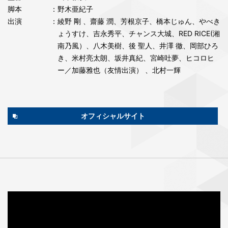
脚本
：野木亜紀子
出演
：綾野 剛 、齋藤 潤、芳根京子、橋本じゅん、やべき
ょうすけ、吉永秀平、チャンス大城、RED RICE(湘
南乃風）、八木美樹、後 聖人、井澤 徹、岡部ひろ
き、米村亮太朗、坂井真紀、宮崎吐夢、ヒコロヒ
ー／加藤雅也（友情出演） 、北村一輝
オフィシャルサイト