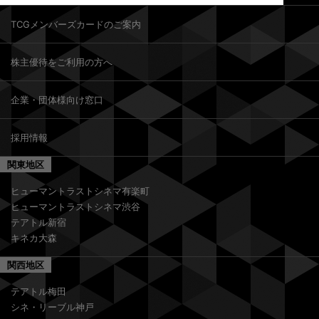
TCGメンバーズカードのご案内
株主優待をご利用の方へ
企業・団体様向け窓口
採用情報
関東地区
ヒューマントラストシネマ有楽町
ヒューマントラストシネマ渋谷
テアトル新宿
キネカ大森
関西地区
テアトル梅田
シネ・リーブル神戸