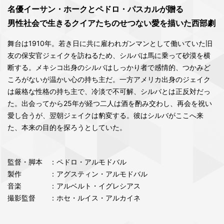
名優イーサン・ホークとペドロ・パスカルが贈る
男性社会で生きるクイアたちのせつない愛を描いた西部劇
舞台は1910年。若き日に共に雇われガンマンとして働いていた旧
友の保安官ジェイクを訪ねるため、シルバは馬に乗って砂漠を横
断する。メキシコ出身のシルバはしっかり者で感情的、つかみど
ころがないが温かい心の持ち主だ。一方アメリカ出身のジェイク
は厳格な性格の持ち主で、冷淡で不可解、シルバとは正反対だっ
た。出会ってから25年が経つ二人は酒を酌み交わし、再会を祝い
愛し合うが、翌朝ジェイクは豹変する。彼はシルバがここへ来
た、本来の目的を探ろうとしていた。
監督・脚本
：ペドロ・アルモドバル
製作
：アグスティン・アルモドバル
音楽
：アルベルト・イグレシアス
撮影監督
：ホセ・ルイス・アルカイネ