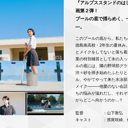
『アルプススタンドのは
画第２弾！
プールの底で揺らめく、
―。
このプールの底から、私たち
徳島南高校・2年生の夏休み
とメイクをしてないと落ち着
業の特別補習として水の入っ
ルの底には、隣の野球部グラ
渋々砂を掃き始めたふたりと
ル、やがてやって来た水泳部
メイク―――他愛のない会話
ちの悩みが溢れだし、それぞ
がらどこへ向かうのか...？
監督
：山下敦弘
キャスト
：濱尾咲綺、