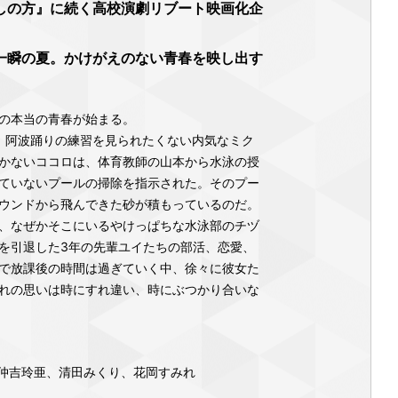
しの方』に続く高校演劇リブート映画化企
一瞬の夏。かけがえのない青春を映し出す
の本当の青春が始まる。
。阿波踊りの練習を見られたくない内気なミク
かないココロは、体育教師の山本から水泳の授
ていないプールの掃除を指示された。そのプー
ウンドから飛んできた砂が積もっているのだ。
、なぜかそこにいるやけっぱちな水泳部のチヅ
を引退した3年の先輩ユイたちの部活、恋愛、
で放課後の時間は過ぎていく中、徐々に彼女た
れの思いは時にすれ違い、時にぶつかり合いな
仲吉玲亜、清田みくり、花岡すみれ