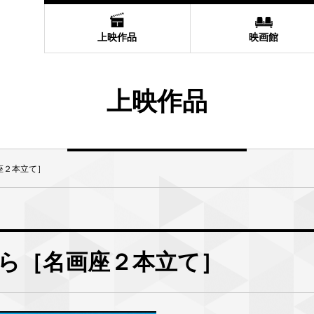
上映作品
映画館
上映作品
座２本立て］
ら［名画座２本立て］