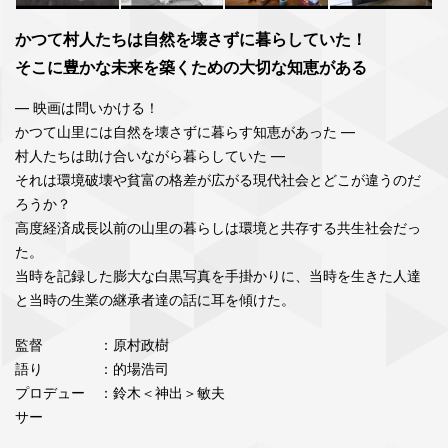
かつて村人たちは自然を壊さずに暮らしていた！
そこに豊かな未来を築くための大切な知恵がある
― 映画は問いかける！
かつて山里には自然を壊さずに暮らす知恵があった ―
村人たちは助け合いながら暮らしていた ―
それは環境破壊や貧富の格差が広がる現代社会とどこが違うのだ
ろうか？
高度経済成長以前の山里の暮らしは環境と共存する共生社会だっ
た。
当時を記録した膨大な白黒写真を手掛かりに、当時を生きた人達
と当時の生業の継承者達の話に耳を傾けた。
監督
：原村政樹
語り
：的場浩司
プロデュー
：鈴木＜神出＞敏夫
サー