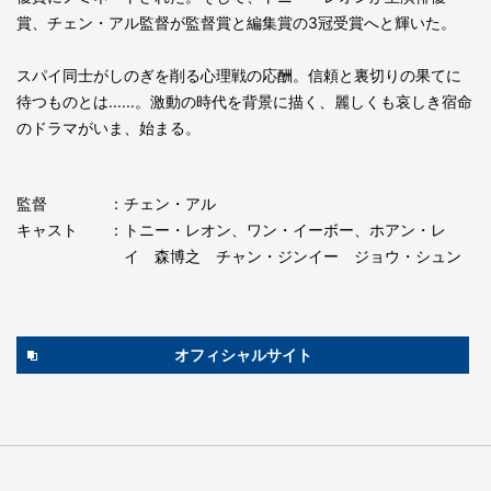
賞、チェン・アル監督が監督賞と編集賞の3冠受賞へと輝いた。
スパイ同士がしのぎを削る心理戦の応酬。信頼と裏切りの果てに
待つものとは......。激動の時代を背景に描く、麗しくも哀しき宿命
のドラマがいま、始まる。
監督
：チェン・アル
キャスト
：トニー・レオン、ワン・イーボー、ホアン・レ
イ 森博之 チャン・ジンイー ジョウ・シュン
オフィシャルサイト