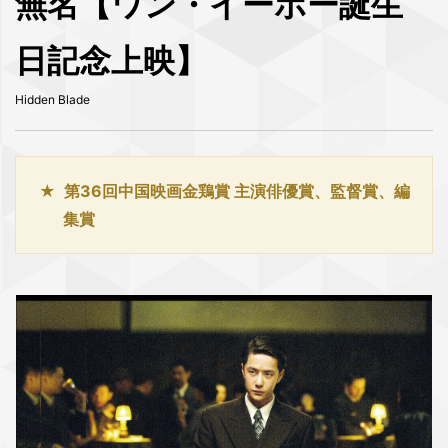
無名【ワン・イーボー誕生
日記念上映】
Hidden Blade
第36回中国映画金鶏賞 主演俳優賞、監督賞、編
集賞