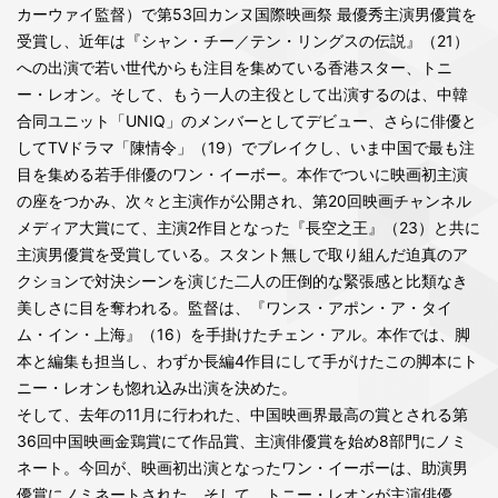
カーウァイ監督）で第53回カンヌ国際映画祭 最優秀主演男優賞を
受賞し、近年は『シャン・チー／テン・リングスの伝説』（21）
への出演で若い世代からも注目を集めている香港スター、トニ
ー・レオン。そして、もう一人の主役として出演するのは、中韓
合同ユニット「UNIQ」のメンバーとしてデビュー、さらに俳優と
してTVドラマ「陳情令」（19）でブレイクし、いま中国で最も注
目を集める若手俳優のワン・イーボー。本作でついに映画初主演
の座をつかみ、次々と主演作が公開され、第20回映画チャンネル
メディア大賞にて、主演2作目となった『長空之王』（23）と共に
主演男優賞を受賞している。スタント無しで取り組んだ迫真のア
クションで対決シーンを演じた二人の圧倒的な緊張感と比類なき
美しさに目を奪われる。監督は、『ワンス・アポン・ア・タイ
ム・イン・上海』（16）を手掛けたチェン・アル。本作では、脚
本と編集も担当し、わずか長編4作目にして手がけたこの脚本にト
ニー・レオンも惚れ込み出演を決めた。
そして、去年の11月に行われた、中国映画界最高の賞とされる第
36回中国映画金鶏賞にて作品賞、主演俳優賞を始め8部門にノミ
ネート。今回が、映画初出演となったワン・イーボーは、助演男
優賞にノミネートされた。そして、トニー・レオンが主演俳優