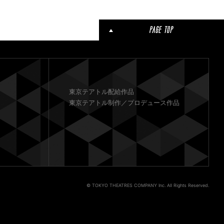
東京テアトル配給作品
東京テアトル制作／プロデュース作品
© TOKYO THEATRES COMPANY Inc. All Rights Reserved.