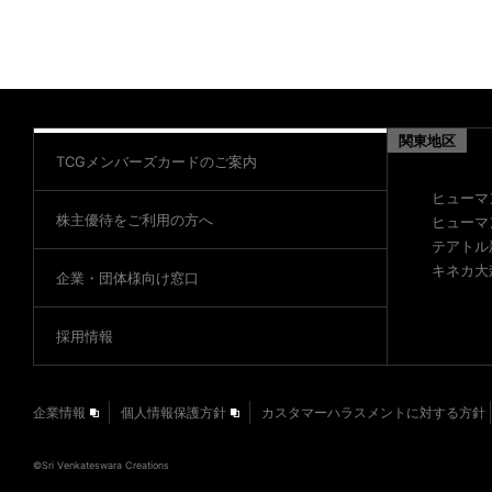
関東地区
TCGメンバーズカードのご案内
ヒューマ
株主優待をご利用の方へ
ヒューマ
テアトル
キネカ大
企業・団体様向け窓口
採用情報
企業情報
個人情報保護方針
カスタマーハラスメントに対する方針
©️Sri Venkateswara Creations