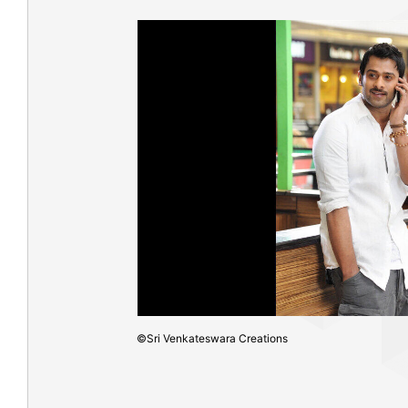
©️Sri Venkateswara Creations