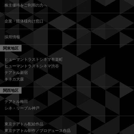
株主優待をご利用の方へ
企業・団体様向け窓口
採用情報
関東地区
ヒューマントラストシネマ有楽町
ヒューマントラストシネマ渋谷
テアトル新宿
キネカ大森
関西地区
テアトル梅田
シネ・リーブル神戸
東京テアトル配給作品
東京テアトル制作／プロデュース作品