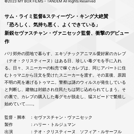
©2023 MY BOX FILMS – TANDEM All Rights Reserved
サム・ライミ監督&スティーヴン・キング大絶賛
「恐ろしく、気持ち悪く、よくできている」
新鋭セヴァスチャン・ヴァニセック監督、衝撃のデビュー
作
パリ郊外の団地で暮らす、エキゾチックアニマル愛好家のカレブ
（テオ・クリスティーヌ）はある日、珍しい毒グモを手に入れ
る。日々、スニーカーの転売で稼ぐカレブは、同じアパートに住
むトゥマニから注文を受けたスニーカーを渡す。その直後、原因
不明の死を遂げるトゥマニ。警察は謎のウィルスが発生している
と判断し、建物は封鎖され住民たちは閉じ込められてしまう。そ
の裏で、カレブの購入した毒グモが脱走し、猛スピードで繁殖し
始めていて......。
監督・脚本
：セヴァスチャン・ヴァニセック
製作
：ハリー・トルジュマン
出演
：テオ・クリスティーヌ ソフィア・ルサーフル