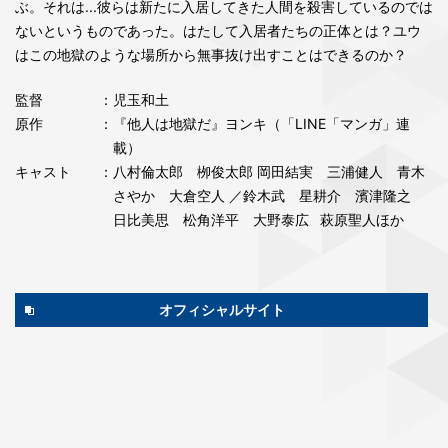
ぶ。それは...彼らは新たに入居してきた人間を殺害しているのでは
ないというものであった。はたして入居者たちの正体とは？ユウ
はこの地獄のような場所から無事抜け出すことはできるのか？
監督
：児玉和土
原作
：『他人は地獄だ』ヨンキ（「LINE「マンガ」連
載）
キャスト
：八村倫太郎 栁俊太郎 岡田結実 三浦健人 青木
さやか 大倉空人 ／鈴木武 星耕介 濱津隆之
日比美思 松角洋平 大野泰広 萩原聖人ほか
オフィシャルサイト