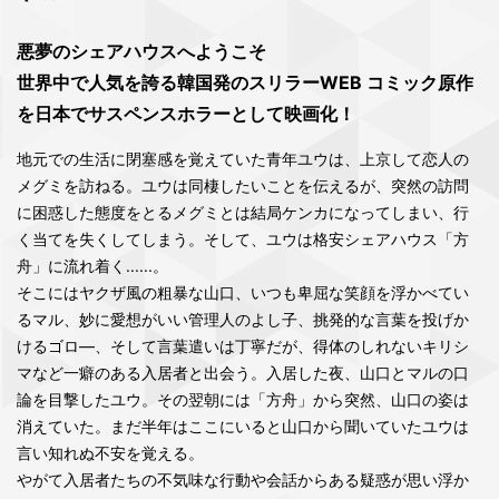
悪夢のシェアハウスへようこそ
世界中で人気を誇る韓国発のスリラーWEB コミック原作
を日本でサスペンスホラーとして映画化！
地元での生活に閉塞感を覚えていた青年ユウは、上京して恋人の
メグミを訪ねる。ユウは同棲したいことを伝えるが、突然の訪問
に困惑した態度をとるメグミとは結局ケンカになってしまい、行
く当てを失くしてしまう。そして、ユウは格安シェアハウス「方
舟」に流れ着く......。
そこにはヤクザ風の粗暴な山口、いつも卑屈な笑顔を浮かべてい
るマル、妙に愛想がいい管理人のよし子、挑発的な言葉を投げか
けるゴロ―、そして言葉遣いは丁寧だが、得体のしれないキリシ
マなど一癖のある入居者と出会う。入居した夜、山口とマルの口
論を目撃したユウ。その翌朝には「方舟」から突然、山口の姿は
消えていた。まだ半年はここにいると山口から聞いていたユウは
言い知れぬ不安を覚える。
やがて入居者たちの不気味な行動や会話からある疑惑が思い浮か