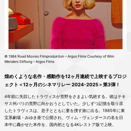
© 1984 Road Movies Filmproduktion – Argos Films Courtesy of Wim
Wenders Stiftung – Argos Films
煌めくような名作・感動作を12ヶ月連続で上映するプロジ
ェクト＜12ヶ月のシネマリレー 2024-2025＞第3弾！
4年前に失踪したトラヴィスが荒野をさまよい気絶する。彼はテキ
サス州パリの荒野に向かおうとしていた。少しずつ記憶を取り戻
したトラヴィスは、息子とともに妻を捜す旅に出る。1985年に東
宝系劇場・みゆき座で公開され、ヴィム・ヴェンダースの名を日
本中に轟かせた本作を、国内初となる4Kレストア版で上映。