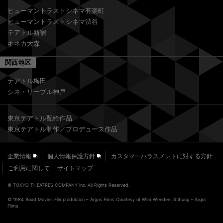
ヒューマントラストシネマ有楽町
ヒューマントラストシネマ渋谷
テアトル新宿
キネカ大森
関西地区
テアトル梅田
シネ・リーブル神戸
東京テアトル配給作品
東京テアトル制作／プロデュース作品
企業情報
個人情報保護方針
カスタマーハラスメントに対する方針
ご利用に関して
サイトマップ
© TOKYO THEATRES COMPANY Inc. All Rights Reserved.
© 1984 Road Movies Filmproduktion – Argos Films Courtesy of Wim Wenders Stiftung – Argos
Films