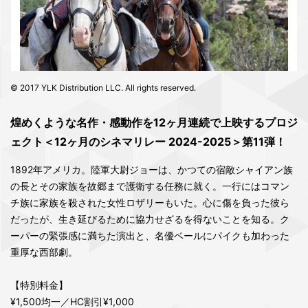
© 2017 YLK Distribution LLC. All rights reserved.
煌めくような名作・感動作を12ヶ月連続で上映するプロジ
ェクト＜12ヶ月のシネマリレー 2024-2025＞第11弾！
1892年アメリカ。陸軍大尉ジョーは、かつての宿敵シャイアン族
の長とその家族を故郷まで護衛する任務に就く。一行にはコマン
チ族に家族を殺された女性ロザリーもいた。心に傷を負った彼ら
だったが、生き延びるために協力せざるを得ないことを知る。ク
ーパーの緊張感に満ちた演出と、名優ベールにパイクも加わった
重厚な西部劇。
【特別料金】
¥1,500均一／HC割引¥1,000