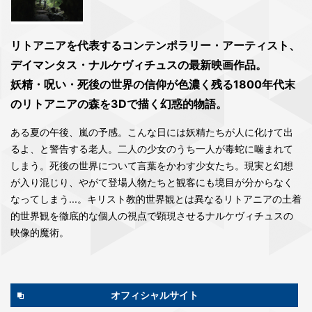
リトアニアを代表するコンテンポラリー・アーティスト、
デイマンタス・ナルケヴィチュスの最新映画作品。
妖精・呪い・死後の世界の信仰が色濃く残る1800年代末
のリトアニアの森を3Dで描く幻惑的物語。
ある夏の午後、嵐の予感。こんな日には妖精たちが人に化けて出
るよ、と警告する老人。二人の少女のうち一人が毒蛇に噛まれて
しまう。死後の世界について言葉をかわす少女たち。現実と幻想
が入り混じり、やがて登場人物たちと観客にも境目が分からなく
なってしまう...。キリスト教的世界観とは異なるリトアニアの土着
的世界観を徹底的な個人の視点で顕現させるナルケヴィチュスの
映像的魔術。
オフィシャルサイト