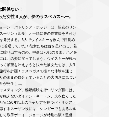
は関係ない！
った女性３人が、夢のラスベガスへー。
ョーン（パトリシア・ホッジ）は、親友のリン
スーザン（ルル）と一緒に夫の作業場を片付け
を発見する。3人でウイスキーを飲んで目覚め
代に若返っていた！彼女たちは昔を思い出し、若
に繰り出すものの、中身は70代のまま。ハメを
には元の姿に戻ってしまう。ウイスキーが残っ
って願望を叶えようと決めた彼女たちは、人生
旅行を計画！ラスベガスで様々な体験を通じ
りのままの自分」でいることの大切さに気づい
が発生し...。
ャスティング。離婚経験を持つリンダ役には、
が絶えないダイアン・キートン、夫を亡くした
を中心に50年以上のキャリアを持つパトリシア・
恋するスーザン役には、シンガーでもあるルル
して歌手ボーイ・ジョージが特別出演！監督