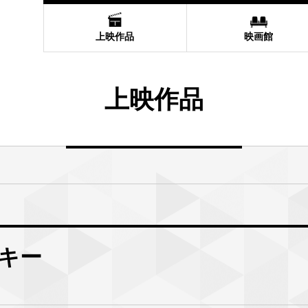
上映作品
映画館
上映作品
キー