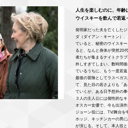
人生を楽しむのに、年齢
ウイスキーを飲んで若返
発明家だった夫を亡くしたジ
ダ（ダイアン・キートン）、
ていると、秘密のウイスキー
ると、なんと身体が突然20
者たちが集まるナイトクラブ
外しすぎてしまい、数時間後
ているうちに、もう一度若返
最後の冒険としてラスベガス
て、見た目の若さよりも「あ
ていくが、ある日予想外の事件
３人の主人公には個性的なキ
オスカー女優で、今も出演作
ジョーン役には、TV/舞台
ホッジ、キッチンカーの男に
が演じる。そして、本人役と