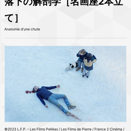
落下の解剖学［名画座2本立
て］
Anatomie d'une chute
©2023 L.F.P. – Les Films Pelléas / Les Films de Pierre / France 2 Cinéma /