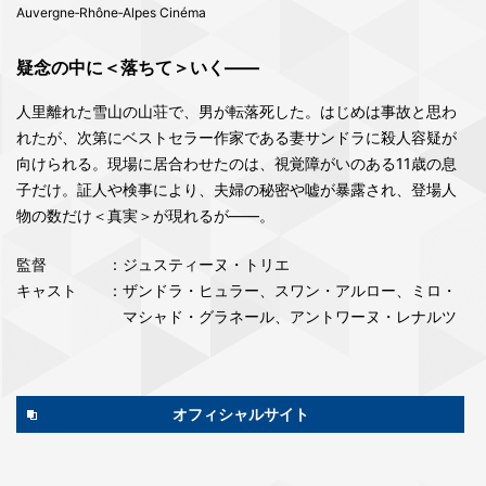
Auvergne‐Rhône‐Alpes Cinéma
疑念の中に＜落ちて＞いく――
人里離れた雪山の山荘で、男が転落死した。はじめは事故と思わ
れたが、次第にベストセラー作家である妻サンドラに殺人容疑が
向けられる。現場に居合わせたのは、視覚障がいのある11歳の息
子だけ。証人や検事により、夫婦の秘密や嘘が暴露され、登場人
物の数だけ＜真実＞が現れるが――。
監督
：ジュスティーヌ・トリエ
キャスト
：ザンドラ・ヒュラー、スワン・アルロー、ミロ・
マシャド・グラネール、アントワーヌ・レナルツ
オフィシャルサイト