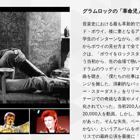
グラムロックの「革命児
音楽史における最も革新的で
ド・ボウイ。後に妻となるア
学生のインターンながら、ボ
からボウイの見せ方まで全て
クは、「ボウイをロックスタ
う当初から、生の会場で熱い
ドラムのウッディ・ウッドマ
曲を聴き、「僕たちの仕事は
ンジを施した。演劇的なバッ
ー・スターダスト』をリリー
テージでの奇抜な衣装やメイ
化されていった。当初200
20,000人を動員。しかし
があった。そんな矢先、ベー
かない」というアルバムをボウ
リスでの最終公演を最後に「