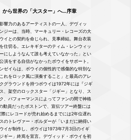
」から世界の「大スター」へ…序章
影響力のあるアーティストの一人、デヴィッ
ンジーは、当時、マーキュリー・レコーズの大
ウイとの契約を命じられ、見事締結。舞台衣装
を仕切る。エレキギターのティム・レンウィッ
ーにしようなんて誰も考えていなかった」とい
公演をする自信がなかったボウイをサポート。
ンゼイらは、ボウイの個性的で感傷的な特別な
これをロック風に演奏すること」と最高のアレ
クグラウンドを持つボウイは1972年には『ジギ
ス、架空のロックスター「ジギー」となり、ス
ク、パフォーマンスによってファンの間で神格
人の動員だったボストンで、宣伝ツアー終盤には
、実際にレコードが売れ始めるまでには2年位遅れ
スのトレヴァー・ボルダーが「いまだに納得い
イが制作し、ボウイは1973年7月3日のイギ
ジギー」終焉を宣言。デヴィッド・ボウイを初