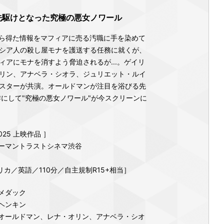
先駆けとなった究極の悪女ノワール
Iから得た情報をマフィアに売る汚職に手を染めて
シア人の殺し屋モナを護送する任務に就くが、
ィアにモナを消すよう脅迫されるが...。ゲイリ
リン、アナベラ・シオラ、ジュリエット・ルイ
スターが共演。オールドマンが注目を浴びる先
作にして"究極の悪女ノワール"が今スクリーンに
25 上映作品 ］
ューマントラストシネマ渋谷
リカ／英語／110分／自主規制R15+相当］
メダック
ヘンキン
オールドマン、レナ・オリン、アナベラ・シオ