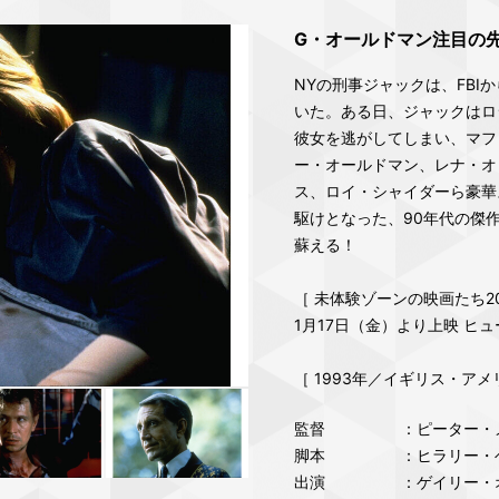
G・オールドマン注目の
NYの刑事ジャックは、FB
いた。ある日、ジャックはロ
彼女を逃がしてしまい、マフ
ー・オールドマン、レナ・オ
ス、ロイ・シャイダーら豪華
駆けとなった、90年代の傑
蘇える！
［ 未体験ゾーンの映画たち20
1月17日（金）より上映 ヒ
［ 1993年／イギリス・アメ
監督
：ピーター・
脚本
：ヒラリー・
出演
：ゲイリー・