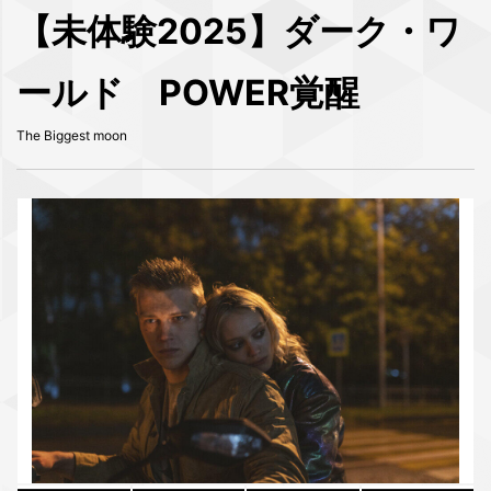
【未体験2025】ダーク・ワ
ールド POWER覚醒
The Biggest moon