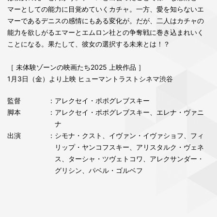
マーとしての能力に目覚めていくカチャ。一方、愛を知らないエ
マーであるデニスの感情にもある変化が。だが、二人はカチャの
能力を欲しがるエマーとエムロン社との争奪戦に巻き込まれいく
ことになる。果たして、彼女の選択する未来とは！？
［ 未体験ゾーンの映画たち2025 上映作品 ］
1月3日（金）より上映 ヒューマントラストシネマ渋谷
監督
：アレクセイ・ポポグレブスキー
脚本
：アレクセイ・ポポグレブスキー、エレナ・ヴァニ
ナ
出演
：シモナ・クスト、イヴァン・イヴァショフ、フィ
リップ・ヤンコフスキー、アリスタルク・ヴェネ
ス、ターシャ・ツヴェトコワ、アレクサンダー・
グリシン、パベル・ゴルベフ