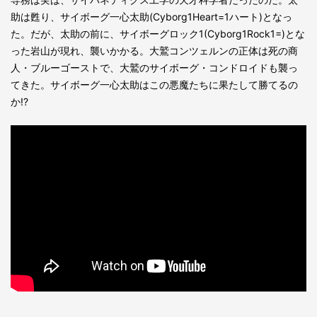
助は甦り、サイボーグ一心太助(Cyborg1Heart=1ハート)となっ
た。だが、太助の前に、サイボーグロック1(Cyborg1Rock1=)とな
った岩山が現れ、襲いかかる。大鷲コンツェルンの正体は死の商
人・ブルーゴーストで、大鷲のサイボーグ・コンドロイドも襲っ
てきた。サイボーグ一心太助はこの悪魔たちに果たして勝てるの
か!?