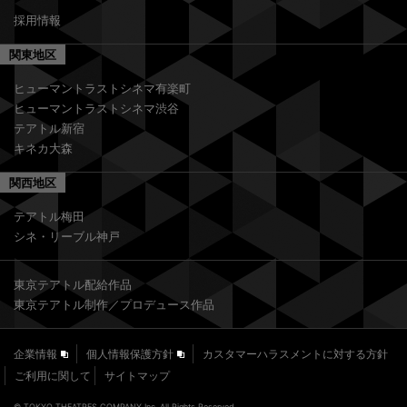
採用情報
関東地区
ヒューマントラストシネマ有楽町
ヒューマントラストシネマ渋谷
テアトル新宿
キネカ大森
関西地区
テアトル梅田
シネ・リーブル神戸
東京テアトル配給作品
東京テアトル制作／プロデュース作品
企業情報
個人情報保護方針
カスタマーハラスメントに対する方針
ご利用に関して
サイトマップ
© TOKYO THEATRES COMPANY Inc. All Rights Reserved.