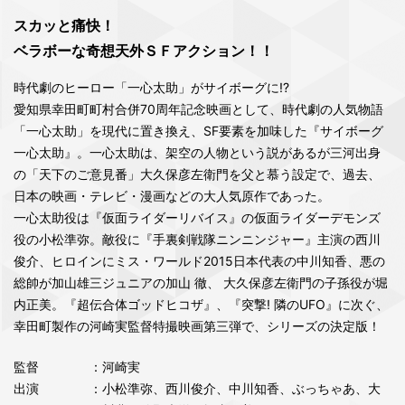
スカッと痛快！
ベラボーな奇想天外ＳＦアクション！！
時代劇のヒーロー「一心太助」がサイボーグに!?
愛知県幸田町町村合併70周年記念映画として、時代劇の人気物語
「一心太助」を現代に置き換え、SF要素を加味した『サイボーグ
一心太助』。一心太助は、架空の人物という説があるが三河出身
の「天下のご意見番」大久保彦左衛門を父と慕う設定で、過去、
日本の映画・テレビ・漫画などの大人気原作であった。
一心太助役は『仮面ライダーリバイス』の仮面ライダーデモンズ
役の小松準弥。敵役に『手裏剣戦隊ニンニンジャー』主演の西川
俊介、ヒロインにミス・ワールド2015日本代表の中川知香、悪の
総帥が加山雄三ジュニアの加山 徹、 大久保彦左衛門の子孫役が堀
内正美。『超伝合体ゴッドヒコザ』、『突撃! 隣のUFO』に次ぐ、
幸田町製作の河崎実監督特撮映画第三弾で、シリーズの決定版！
監督
：河崎実
出演
：小松準弥、西川俊介、中川知香、ぶっちゃあ、大