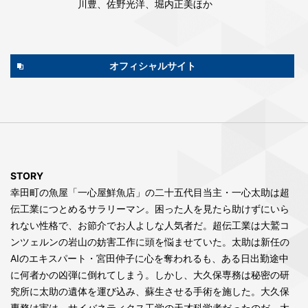
川豊、佐野光洋、堀内正美ほか
オフィシャルサイト
STORY
幸田町の魚屋「一心屋鮮魚店」の二十五代目当主・一心太助は超
伝工業につとめるサラリーマン。困った人を見たら助けずにいら
れない性格で、お節介でお人よしな人気者だ。超伝工業は大鷲コ
ンツェルンの岩山の妨害工作に頭を悩ませていた。太助は新任の
AIのエキスパート・宮田仲子に心を奪われるも、ある日出勤途中
に何者かの凶弾に倒れてしまう。しかし、大久保専務は秘密の研
究所に太助の遺体を運び込み、蘇生させる手術を施した。大久保
専務は実は、サイバネティクス工学の天才科学者だったのだ。太