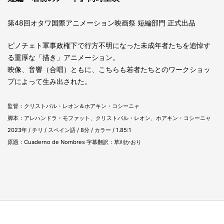
第48回オタワ国際アニメーション映画祭 短編部門 正式出品
ピノチェト軍事政権下で行方不明になった未成年者たちを追悼す
る重厚な「描き」アニメーション。
映像、音響（合唱）ともに、こちらも若者たちとのワークショッ
プによって生み出された。
監督：クリストバル・レオン＆ホアキン・コシーニャ
脚本：アレハンドラ・モファット、クリストバル・レオン、ホアキン・コシーニャ
2023年 / チリ / スペイン語 / 8分 / カラー / 1.85:1
原題：Cuaderno de Nombres 字幕翻訳：草刈かおり