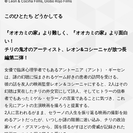
© Leon & Cociña Films, Globo Rojo Films
このひとたち どうかしてる
『オオカミの家』より難しく、『オオカミの家』より面白
い！
チリの鬼才のアーティスト、レオン&コシーニャが放つ長
編第二弾！
女優で臨床心理学者でもあるアントーニア（アント）・ギーセン
は、謎の幻聴に悩まされるゲーム好きの患者の訪問を受ける。
彼の話を友人の映画監督レオン＆コシーニャにすると、2人はその
幻聴は実在したチリの外交官にして詩人、そしてヒトラーの信奉
者でもあったミゲル・セラーノの言葉であることに気づき、これ
を元にアントの主演映画を撮ろうと提案する。
2人に言われるがまま、セラーノの人生を振り返る映画の撮影を始
めるアントだったが、いつしか謎の階層に迷い込み、チリの政治
家ハイメ・グスマンから、国を揺るがすほどの脅威が記録された