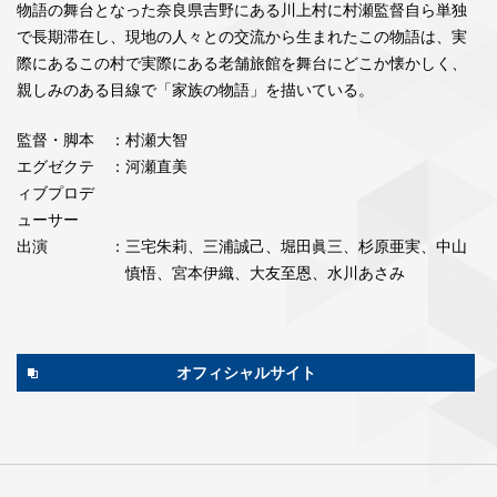
物語の舞台となった奈良県吉野にある川上村に村瀬監督自ら単独
で長期滞在し、現地の人々との交流から生まれたこの物語は、実
際にあるこの村で実際にある老舗旅館を舞台にどこか懐かしく、
親しみのある目線で「家族の物語」を描いている。
監督・脚本
：村瀬大智
エグゼクテ
：河瀬直美
ィブプロデ
ューサー
出演
：三宅朱莉、三浦誠己、堀田眞三、杉原亜実、中山
慎悟、宮本伊織、大友至恩、水川あさみ
オフィシャルサイト