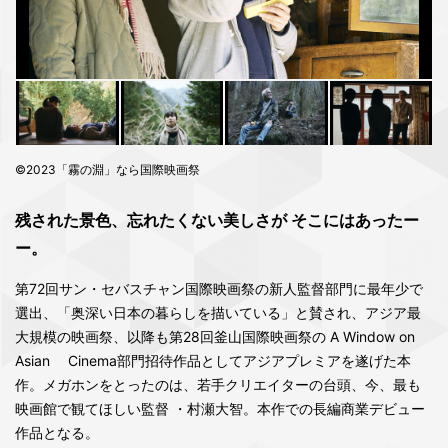
©2023「霧の淵」なら国際映画祭
残された景色、忘れたくない美しさが そこにはあったー
ー。
第72回サン・セバスチャン国際映画祭の新人監督部門に最年少で
選出、「奥深い日本の暮らしを描いている」と賛され、アジア最
大規模の映画祭、以降も第28回釜山国際映画祭の A Window on
Asian Cinema部門招待作品としてアジアプレミアを遂げた本
作。メガホンをとったのは、若手クリエイターの台頭、今、最も
映画館で観てほしい監督 ・村瀬大智。本作での長編商業デビュー
作品となる。