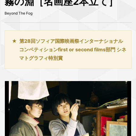
霧の淵［名画座2本立て］
Beyond The Fog
第28回ソフィア国際映画祭インターナショナル
コンペティションfirst or second films部門 シネ
マトグラフィ特別賞