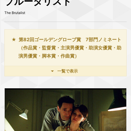
ブルータリスト
The Brutalist
第82回ゴールデングローブ賞 7部門ノミネート
（作品賞・監督賞・主演男優賞・助演女優賞・助
演男優賞・脚本賞・作曲賞）
一覧で表示