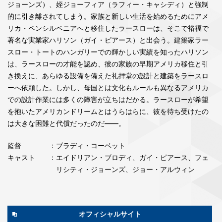
ジョーンズ）、姪ジョーフィア（ラフィー・キャシディ）と強制
的に引き離されてしまう。家族と新しい生活を始めるためにアメ
リカ・ペンシルベニアへと移住したラースローは、そこで裕福で
著名な実業家ハリソン（ガイ・ピアース）と出会う。建築家ラー
スロー・トートのハンガリーでの輝かしい実績を知ったハリソン
は、ラースローの才能を認め、彼の家族の早期アメリカ移住と引
き換えに、あらゆる設備を備えた礼拝堂の設計と建築をラースロ
ーへ依頼した。しかし、母国とは文化もルールも異なるアメリカ
での設計作業には多くの障害が立ちはだかる。ラースローが希望
を抱いたアメリカンドリームとはうらはらに、彼を待ち受けたの
は大きな困難と代償だったのだ――。
監督
：ブラディ・コーベット
キャスト
：エイドリアン・ブロディ、ガイ・ピアース、フェ
リシティ・ジョーンズ、ジョー・アルウィン
オフィシャルサイト