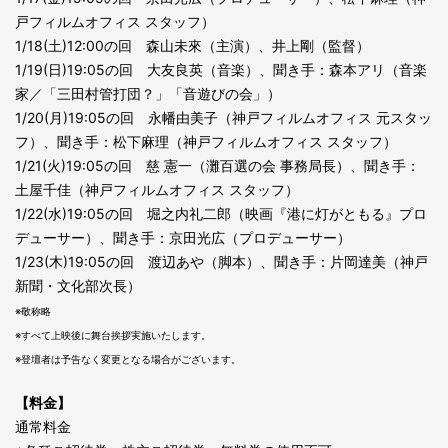
戸フィルムオフィス スタッフ）
1/18(土)12:00の回 森山未來（主演）、井上剛（監督）
1/19(日)19:05の回 大友良英（音楽）、聞き手：森本アリ（音楽
家／「三田村管打団？」「音遊びの会」）
1/20(月)19:05の回 永幡由美子（神戸フィルムオフィス 元スタッ
フ）、聞き手：松下麻理（神戸フィルムオフィス スタッフ）
1/21(火)19:05の回 慈 憲一（灘百選の会 事務局長）、聞き手：
土屋千佳（神戸フィルムオフィス スタッフ）
1/22(水)19:05の回 堀之内礼二郎（映画『港に灯がともる』プロ
デューサー）、聞き手：京田光広（プロデューサー）
1/23(木)19:05の回 渡辺あや（脚本）、聞き手：片岡達美（神戸
新聞・文化部次長）
※敬称略
※すべて上映後に舞台挨拶実施いたします。
※登壇者は予告なく変更となる場合がございます。
【料金】
通常料金