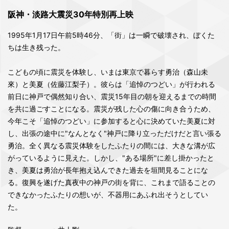
阪神・淡路大震災30年特別再上映
1995年1月17日午前5時46分、「街」は一瞬で破壊され、ぼくた
ちは生き残った。
こどもの頃に震災を体験し、いまは東京で暮らす勇治（森山未
來）と美夏（佐藤江梨子）。彼らは「追悼のつどい」が行われる
前日に神戸で偶然知り合い、震災15年目の朝を迎えるまでの時間
を共に過ごすことになる。震災が残した心の傷に向き合うため、
今年こそ「追悼のつどい」に参加すると心に決めていた美夏に対
し、出張の途中に"なんとなく"神戸に降り立っただけだと言い張る
勇治。全く異なる震災体験をしたふたりの間には、大きな溝が広
がっているように見えた。しかし、"ある場所"に差し掛かったと
き、美夏は勇治が長年抱え込んできた過去を垣間見ることにな
る。復興を遂げた真夜中の神戸の街を背に、これまで語ることの
できなかったふたりの想いが、不器用にあふれ出そうとしてい
た。