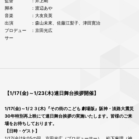
監督
：井上剛
脚本
：渡辺あや
音楽
：大友良英
出演
：森山未來、佐藤江梨子、津田寛治
プロデュー
：京田光広
サー
【1/17(金)～1/23(木)連日舞台挨拶開催】
1/17(金)～1/２３(木)『その街のこども 劇場版』阪神・淡路大震災
30年特別再上映にて連日舞台挨拶の実施いたします。皆様のご来
場をお待ちしております。
【日時・ゲスト】
1/17(金)19:05の回 京田光広（プロデューサー）、松下麻理（神