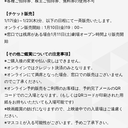
※各種ご招待券、株主ご招待券、無料券の使用不可
【チケット販売】
1/17(金)～1/23(木)分、以下の日程にて一斉販売いたします。
オンライン販売開始：1月10日(金)19：00～
※窓口では残席がある場合1月11日(土)劇場オープン時間より販売開
始
【その他ご鑑賞についての注意事項】
※ご購入後の変更や払い戻しはできません。
※オンラインではクレジット決済のみとなります。
※オンラインにて満席となった場合、窓口での販売はございません
のでご了承ください。
※オンライン予約販売をご利用のお客様は、予約完了メールのQR
コードでのご入場となります。(もしくはQRコードが印刷された用
紙をお持ちいただいても入場可能です)
※映画鑑賞の妨げになりますので、上映途中での入退場はご遠慮く
ださい。
※マスコミが入る可能性がございます。予めご了承下さい。