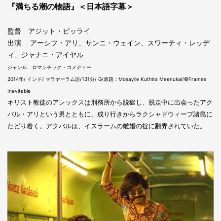
『満ちる潮の物語』＜日本語字幕＞
監督 アジット・ピッライ
出演 アーシフ・アリ、サンニ・ウェイン、スワーティ・レッデ
ィ、ジャナニ・アイヤル
ジャンル ロマンチック・コメディー
2014年/ インド/ マラヤーラム語/131分/ G/原題：Mosayile Kuthira Meenukal/©Frames
Inevitable
キリスト教徒のアレックスは刑務所から脱獄し、脱走中に出会ったアク
バル・アリという男とともに、成り行きからラクシャドウィープ諸島に
たどり着く。アクバルは、イスラームの離婚の掟に翻弄されていた。