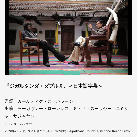
『ジガルタンダ・ダブルＸ』＜日本語字幕＞
監督 カールティク・スッバラージ
出演 ラーガヴァー・ローレンス、Ｓ・Ｊ・スーリヤー、ニミシ
ャ・サジャヤン
ジャンル スリラー
2023年/インド/ タミル語/172分/ PG12/原題：Jigarthana Double X/©Stone Bench Films