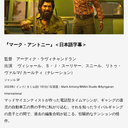
『マーク・アントニー』＜日本語字幕＞
監督 アーディク・ラヴィチャンドラン
出演 ヴィシャール、Ｓ・Ｊ・スーリヤー、スニール、リトゥ・
ヴァルマ/ カールティ（ナレーション）
ジャンル SF
2023年/ インド/ タミル語/ 151分/ G/原題：Mark Antony/©Mini Studio ©Ayngaran
International
マッドサイエンティストが作った電話型タイムマシンが、ギャングの遺
児の自動車工の男の手中に転がり込む。それを知ったライバルギャング
の息子との間で、過去の編集合戦が起こる。狂騒的なテンションの怪
作。