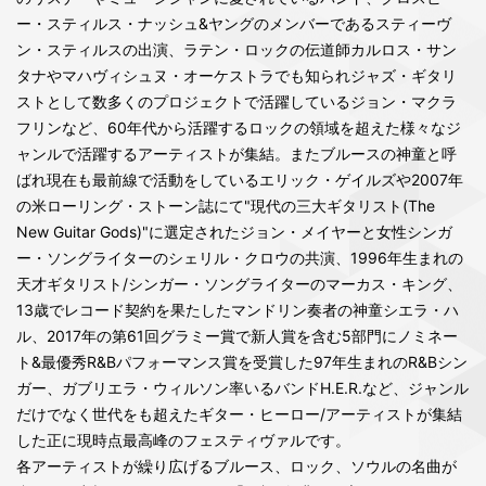
ー・スティルス・ナッシュ&ヤングのメンバーであるスティーヴ
ン・スティルスの出演、ラテン・ロックの伝道師カルロス・サン
タナやマハヴィシュヌ・オーケストラでも知られジャズ・ギタリ
ストとして数多くのプロジェクトで活躍しているジョン・マクラ
フリンなど、60年代から活躍するロックの領域を超えた様々なジ
ャンルで活躍するアーティストが集結。またブルースの神童と呼
ばれ現在も最前線で活動をしているエリック・ゲイルズや2007年
の米ローリング・ストーン誌にて"現代の三大ギタリスト(The
New Guitar Gods)"に選定されたジョン・メイヤーと女性シンガ
ー・ソングライターのシェリル・クロウの共演、1996年生まれの
天才ギタリスト/シンガー・ソングライターのマーカス・キング、
13歳でレコード契約を果たしたマンドリン奏者の神童シエラ・ハ
ル、2017年の第61回グラミー賞で新人賞を含む5部門にノミネー
ト&最優秀R&Bパフォーマンス賞を受賞した97年生まれのR&Bシン
ガー、ガブリエラ・ウィルソン率いるバンドH.E.R.など、ジャンル
だけでなく世代をも超えたギター・ヒーロー/アーティストが集結
した正に現時点最高峰のフェスティヴァルです。
各アーティストが繰り広げるブルース、ロック、ソウルの名曲が