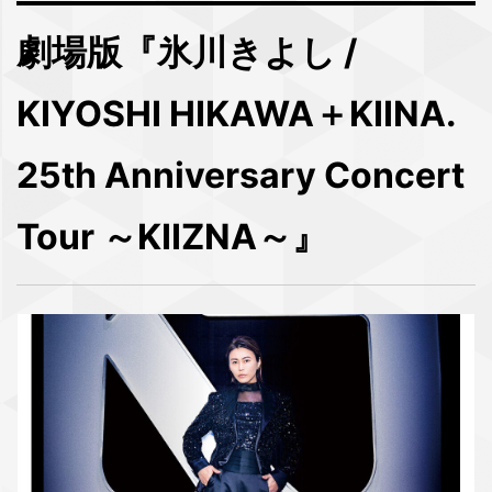
劇場版『氷川きよし /
KIYOSHI HIKAWA＋KIINA.
25th Anniversary Concert
Tour ～KIIZNA～』