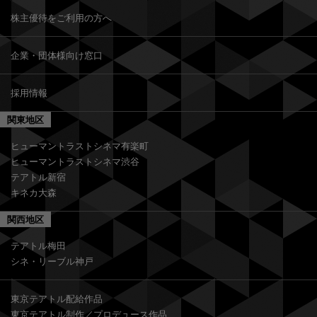
株主優待をご利用の方へ
企業・団体様向け窓口
採用情報
関東地区
ヒューマントラストシネマ有楽町
ヒューマントラストシネマ渋谷
テアトル新宿
キネカ大森
関西地区
テアトル梅田
シネ・リーブル神戸
東京テアトル配給作品
東京テアトル制作／プロデュース作品