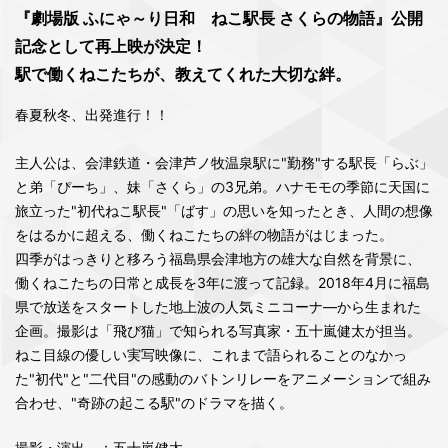
『劇場版 ふにゃ～り日和 ねこ駅長 さくらの物語』公開
記念として再上映が決定！
駅で働くねこたちが、教えてくれた大切な絆。
春夏秋冬、出発進行！！
主人公は、会津鉄道・会津芦ノ牧温泉駅に"勤務"する駅長「らぶ」
と弟「ぴーち」、妹「さくら」の3兄弟。ハナモモの季節に天国に
旅立った"初代ねこ駅長"「ばす」の思いを知ったとき、人間の想像
をはるかに超える、働くねこたちの絆の物語がはじまった。
四季がはっきりと移ろう福島県会津地方の雄大な自然を背景に、
働くねこたちの日常と成長を3年に渡って記録。2018年4月に福島
県で放送をスタートした地上波の人気ミニコーナ―から生まれた
企画。撮影は「飛び猫」で知られる写真家・五十嵐健太が担当。
ねこ目線の優しい実写映像に、これまで語られることのなかっ
た"初代"と"二代目"の感動のバトンリレーをアニメーションで組み
合わせ、"奇跡の起こる駅"のドラマを描く。
撮影・演出
：五十嵐健太