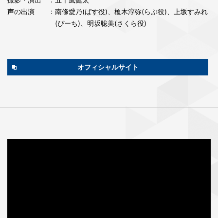
声の出演
：南條愛乃(ばす役)、榎木淳弥(らぶ役)、上坂すみれ
(ぴーち)、明坂聡美(さくら役)
オフィシャルサイト