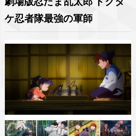
劇場版忍たま乱太郎 ドクタ
ケ忍者隊最強の軍師