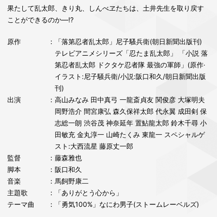
果たして乱太郎、きり丸、しんべヱたちは、土井先生を取り戻す
ことができるのか―⁉
原作
：「落第忍者乱太郎」尼子騷兵衛(朝日新聞出版刊)
テレビアニメシリーズ「忍たま乱太郎」 「小説 落
第忍者乱太郎 ドクタケ忍者隊 最強の軍師」(原作·
イラスト:尼子騒兵衛/小説:阪口和久/朝日新聞出版
刊)
出演
：高山みなみ 田中真弓 一龍斎貞友 関俊彦 大塚明夫
岡野浩介 間宮康弘 森久保祥太郎 代永翼 成田剣 保
志総一朗 渋谷茂 神奈延年 置鮎龍太郎 鈴木千尋 小
田敏充 金丸淳一 山崎たくみ 東龍一 スペシャルゲ
スト:大西流星 藤原丈一郎
監督
：藤森雅也
脚本
：阪口和久
音楽
：馬飼野康二
主題歌
：「ありがとう心から」
テーマ曲
：「勇気100%」なにわ男子(ストームレーベルズ)