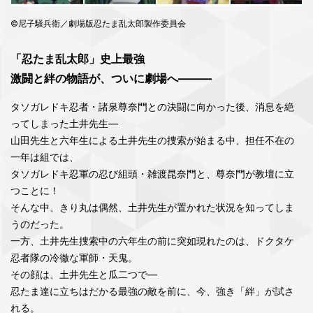
©尼子騒兵衛／劇場版忍たま乱太郎製作委員会
「忍たま乱太郎」史上最強
激闘と絆の物語が、ついに劇場へ―――
タソガレドキ忍者・諸泉尊奈門との決闘に向かった後、消息を絶
ってしまった土井先生―
山田先生と六年生による土井先生の捜索が始まる中、担任不在の
一年は組では、
タソガレドキ忍軍の忍び組頭・雑渡昆奈門と、尊奈門が教壇に立
つことに！
そんな中、きり丸は偶然、土井先生が置かれた状況を知ってしま
うのだった。
一方、土井先生捜索中の六年生の前に突如現れたのは、ドクタケ
忍者隊の冷徹な軍師・天鬼。
その顔は、土井先生と瓜二つで―
忍たま達に立ちはだかる最強の敵を前に、今、強き「絆」が試さ
れる。