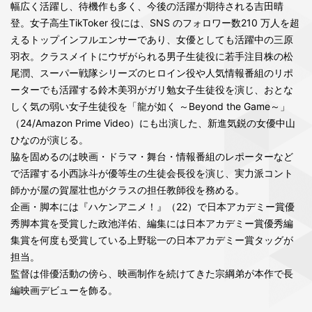
幅広く活躍し、待機作も多く、今後の活躍が期待される吉田晴
登。女子高生TikToker 役には、SNS のフォロワー数210 万人を超
えるトップインフルエンサーであり、女優としても活躍中の三原
羽衣。クラスメイトにウザがられる男子生徒役に若手注目株の松
尾潤、スーパー戦隊シリーズのヒロイン役や人気情報番組のリポ
ーターでも活躍する鈴木美羽がガリ勉女子生徒役を演じ、おとな
しく気の弱い女子生徒役を「龍が如く ～Beyond the Game～」
（24/Amazon Prime Video）にも出演した、新進気鋭の女優中山
ひなのが演じる。
脇を固めるのは映画・ドラマ・舞台・情報番組のレポーターなど
で活躍する小西詠斗が優等生の生徒会長役を演じ、実力派コント
師かが屋の賀屋壮也がクラスの担任教師役を務める。
企画・脚本には『ハケンアニメ！』（22）で日本アカデミー賞優
秀脚本賞を受賞した政池洋佑、編集には日本アカデミー賞優秀編
集賞を何度も受賞している上野聡一の日本アカデミー賞タッグが
担当。
監督は俳優活動の傍ら、映画制作を続けてきた宗綱弟が本作で長
編映画デビューを飾る。