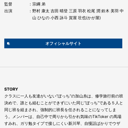
監督
：宗綱 弟
出演
：野村 康太 吉⽥ 晴登 三原 ⽻⾐ 松尾 潤 鈴⽊ 美⽻ 中
⼭ ひなの ⼩⻄ 詠⽃ 賀屋 壮也(かが屋)
オフィシャルサイト
STORY
クラスに一人も友達がいない“ぼっち”の加山糸は、修学旅行前の班
決めで、誰とも組むことができずにいた同じ“ぼっち”である５人と
同じ班を組まされ、強制的に班長を任されることになってしま
う。メンバーは、自己中で周りから引かれ気味のTikToker の馬場
すみれ、ガリ勉タイプで接しにくい新川琴、自慢話ばかりでウザ