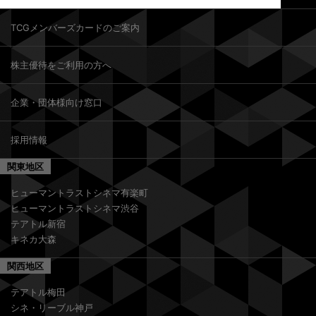
TCGメンバーズカードのご案内
株主優待をご利用の方へ
企業・団体様向け窓口
採用情報
関東地区
ヒューマントラストシネマ有楽町
ヒューマントラストシネマ渋谷
テアトル新宿
キネカ大森
関西地区
テアトル梅田
シネ・リーブル神戸