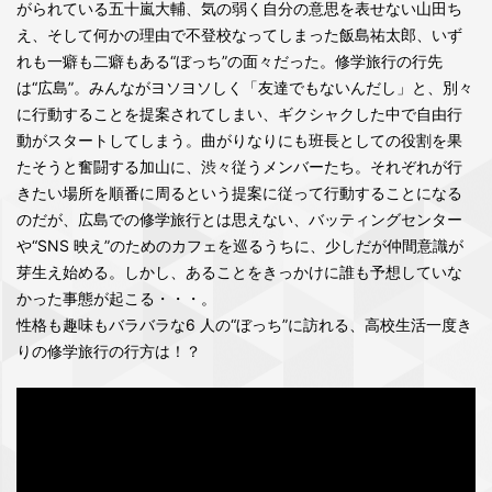
がられている五十嵐大輔、気の弱く自分の意思を表せない山田ち
え、そして何かの理由で不登校なってしまった飯島祐太郎、いず
れも一癖も二癖もある“ぼっち”の面々だった。修学旅行の行先
は“広島”。みんながヨソヨソしく「友達でもないんだし」と、別々
に行動することを提案されてしまい、ギクシャクした中で自由行
動がスタートしてしまう。曲がりなりにも班長としての役割を果
たそうと奮闘する加山に、渋々従うメンバーたち。それぞれが行
きたい場所を順番に周るという提案に従って行動することになる
のだが、広島での修学旅行とは思えない、バッティングセンター
や“SNS 映え”のためのカフェを巡るうちに、少しだが仲間意識が
芽生え始める。しかし、あることをきっかけに誰も予想していな
かった事態が起こる・・・。
性格も趣味もバラバラな6 人の“ぼっち”に訪れる、高校生活一度き
りの修学旅行の行方は！？