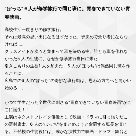
“ぼっち”６人が修学旅行で同じ班に。青春できていない青
春映画。
高校生活一度きりの修学旅行。
それは最高の思い出になるはずだった。班決めで余り者にならな
ければ...。
クラスメイトが次々と集まって班を決める中、誰とも班を作れな
かった5 人の生徒に、なぜか修学旅行当日に来た
引きこもりの生徒1 人を加えた、6 人の"ぼっち"は偶然同じ班を作
ることに。
広島での6 人の"ぼっち"の奇妙な班行動は、思わぬ方向へと向かい
始める―。
かつて学生だった全世代に刺さる"青春できていない青春映画"がこ
こに誕生！！
主演はネクストブレイク俳優として映画・ドラマに引っ張りだこ
の野村康太。6 人の"ぼっち"をまとめようと奮闘する班長を演じ
る。不登校の生徒役には、確かな演技力で映画・ドラマ・舞台と