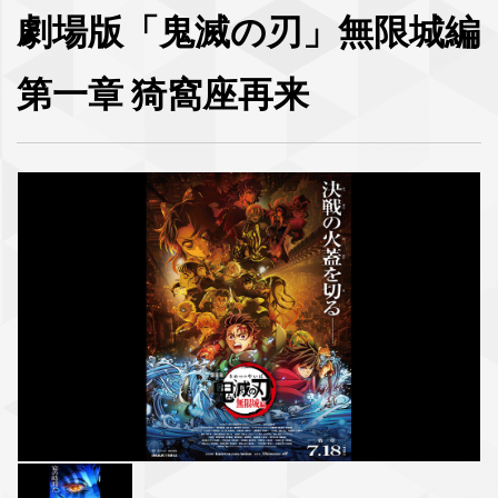
劇場版「鬼滅の刃」無限城編
第一章 猗窩座再来