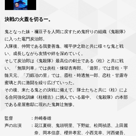
決戦の火蓋を切るー。
鬼となった妹・禰豆子を人間に戻すため鬼狩りの組織《鬼殺隊》
に入った竈門炭治郎。
入隊後、仲間である我妻善逸、嘴平伊之助と共に様々な鬼と戦
い、成長しながら友情や絆を深めていく。
そして炭治郎は《鬼殺隊》最高位の剣士である《柱》と共に戦
い、「無限列車」では炎柱・煉獄杏寿郎、「遊郭」では音柱・宇
髄天元、「刀鍛冶の里」では、霞柱・時透無一郎、恋柱・甘露寺
蜜璃と共に激闘を繰り広げていった。
その後、来たる鬼との決戦に備えて、隊士たちと共に《柱》によ
る合同強化訓練《柱稽古》に挑んでいる最中、《鬼殺隊》の本部
である産屋敷邸に現れた鬼舞辻無惨。
監督
：外崎春雄
声の出演
：花江夏樹、鬼頭明里、下野紘、松岡禎丞、上田麗
奈、岡本信彦、櫻井孝宏、小西克幸、河西健吾、