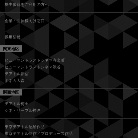
株主優待をご利用の方へ
企業・団体様向け窓口
採用情報
関東地区
ヒューマントラストシネマ有楽町
ヒューマントラストシネマ渋谷
テアトル新宿
キネカ大森
関西地区
テアトル梅田
シネ・リーブル神戸
東京テアトル配給作品
東京テアトル制作／プロデュース作品