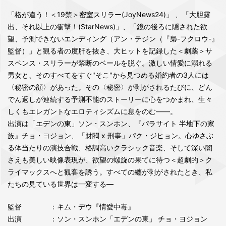
「格が違う！＜19禁＞密室スリラー(JoyNews24)」 、「大胆露
出、それ以上の衝撃！(StarNews)」、「鏡の後ろに隠された欲
望、予測できないエンディング（アン・テジン（『梟-フクロウ-』
監督）」と観る者の度肝を抜き、大ヒットを記録した＜劇薬＞サ
スペンス・スリラーが禁断のベールを脱ぐ。激しい情愛に溺れる
男女と、そのすべてをすぐ"そこ"から見つめる婚約者の3人には
〈秘密の顔〉があった。その〈秘密〉が剥がされるたびに、どん
でん返しが連続する予測不能のストーリーに心をつかまれ、生々
しくもエレガントなエロティシズムに息をのむ――。
出演は「エデンの東」ソン・スンホン、『パラサイト 半地下の家
族』チョ・ヨジョン、「財閥 x 刑事」パク・ジヒョン。心ゆさぶ
る体当たりの演技合戦、格調高いクラシック音楽、そして深い闇
さえも美しい映像表現が、欲望の螺旋の果てに待つ＜超劇的＞ク
ライマックスへと観客を誘う。すべての纏が剥がされたとき、私
たちの見ている世界は一変する―
監督
：キム・デウ『情愛中毒』
出演
：ソン・スンホン「エデンの東」 チョ・ヨジョン