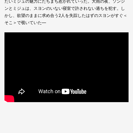
たいミジュの魅力にたちまち惹かれていった。大雨の夜、ソンジ
ンとミジュは、スヨンのいない寝室で許されない過ちを犯す。し
かし、欲望のままに求め合う2人を失踪したはずのスヨンがすぐ＜
そこ＞で覗いていた―