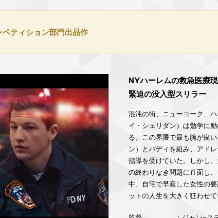
ンペティション部門出品作
NYハーレムの救急医療
緊迫の没入型スリラー
混沌の街、ニューヨーク、ハ
イ・シェリダン）は勉学に励
る。この界隈で最も腕が良い
ン）とバディを組み、アドレ
指導を受けていた。しかし、
の終わりなき問題に直面し、
中、自宅で早産した女性の要
ットの人生を大きく狂わせて
監督
：ジャン=ス