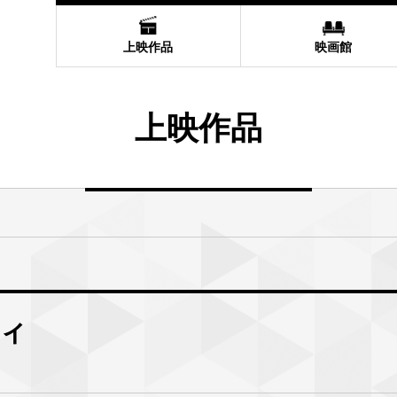
上映作品
映画館
上映作品
ィ