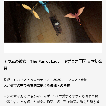
オウムの彼女 The Parrot Lady キプロス🇨🇾 日本初公
開
監督：ミハリス・カロぺディス／2020／キプロス／6分
人が都市の中で潜在的に抱える孤独への考察
自分の家があるにもかかわらず、3羽の愛するオウムを連れて路上
で暮らすことを選んだ老女の物語。語り手は海辺の街を彷徨う彼