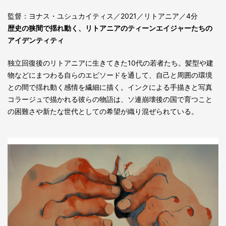
監督：ヨナス・ユシュカイティス／2021／リトアニア／4分
歴史の狭間で揺れ動く、リトアニアのティーンエイジャーたちの
アイデンティティ
独立回復後のリトアニアに生きてきた10代の若者たち。髪型や建
物などにまつわる自らのエピソードを通して、自己と周囲の環境
との間で揺れ動く感情を繊細に描く。インクによる手描きと写真
コラージュで描かれる彼らの物語は、ソ連崩壊後の国で育つこと
の困難さや新たな世代としての希望が織り混ぜられている。