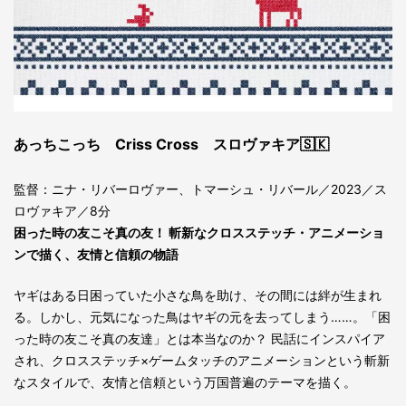
あっちこっち Criss Cross スロヴァキア🇸🇰
監督：ニナ・リバーロヴァー、トマーシュ・リバール／2023／ス
ロヴァキア／8分
困った時の友こそ真の友！ 斬新なクロスステッチ・アニメーショ
ンで描く、友情と信頼の物語
ヤギはある日困っていた小さな鳥を助け、その間には絆が生まれ
る。しかし、元気になった鳥はヤギの元を去ってしまう……。「困
った時の友こそ真の友達」とは本当なのか？ 民話にインスパイア
され、クロスステッチ×ゲームタッチのアニメーションという斬新
なスタイルで、友情と信頼という万国普遍のテーマを描く。