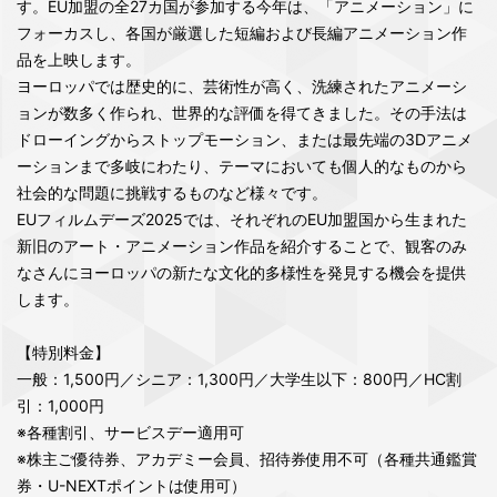
す。EU加盟の全27カ国が参加する今年は、「アニメーション」に
フォーカスし、各国が厳選した短編および長編アニメーション作
品を上映します。
ヨーロッパでは歴史的に、芸術性が高く、洗練されたアニメーシ
ョンが数多く作られ、世界的な評価を得てきました。その手法は
ドローイングからストップモーション、または最先端の3Dアニメ
ーションまで多岐にわたり、テーマにおいても個人的なものから
社会的な問題に挑戦するものなど様々です。
EUフィルムデーズ2025では、それぞれのEU加盟国から生まれた
新旧のアート・アニメーション作品を紹介することで、観客のみ
なさんにヨーロッパの新たな文化的多様性を発見する機会を提供
します。
【特別料金】
一般：1,500円／シニア：1,300円／大学生以下：800円／HC割
引：1,000円
※各種割引、サービスデー適用可
※株主ご優待券、アカデミー会員、招待券使用不可（各種共通鑑賞
券・U-NEXTポイントは使用可）