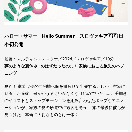
ハロー・サマー Hello Summer スロヴァキア🇸🇰 日
本初公開
監督：マルティン・スマタナ／2024／スロヴァキア／10分
夢のような夏休み…のはずだったのに！ 家族におこる旅先のハプ
ニング！
夏だ！ 家族は夢の目的地へ胸を躍らせて出発する。しかし空港に
到着した途端、何かがうまくいかなくなり始めていた……。手描き
のイラストとストップモーションを組み合わせたポップなアニメ
ーションが、家族の夏の珍道中に観客を誘う！ 旅の最後に彼らが
見つけた、本当に大切なものとは一体？