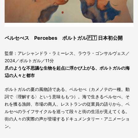
ペルセべス Percebes ポルトガル🇵🇹 日本初公開
監督：アレシャンドラ・ラミーレス、ラウラ・ゴンサルヴェス／
2024／ポルトガル／11分
爪のような不思議な生物を起点に浮かび上がる、ポルトガルの海
辺の人々と都市
ポルトガルの夏の風物詩である、ペルセべ（カメノテの一種。動
詞で〈理解する〉という意味ももつ）。海で生きるペルセべ、そ
れを獲る漁師、市場の商人、レストランの従業員の語りから、ペ
ルセべのライフサイクルを巡って段々と街の生活が見えてくる。
街の人々の実際の声が登場するドキュメンタリー・アニメーショ
ン。