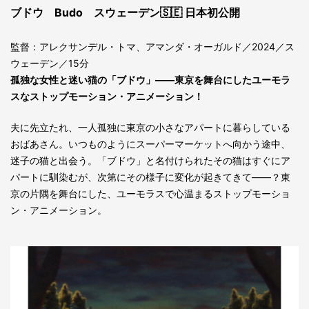
ブドウ Budo スウェーデン🇸🇪 日本初公開
監督：アレクサンデル・トマ、アマンダ・オーガルド／2024／ス
ウェーデン／15分
孤独な女性と迷い猫の「ブドウ」――東京を舞台にしたユーモラ
スなストップモーション・アニメーション！
夫に先立たれ、一人孤独に東京の小さなアパートに暮らしている
おばあさん。いつものようにスーパーマーケットへ向かう途中、
迷子の猫と出会う。「ブドウ」と名付けられたその猫はすぐにア
パートに馴染むが、次第にその様子に変化が起きてきて――？東
京の片隅を舞台にした、ユーモラスで心温まるストップモーショ
ン・アニメーション。