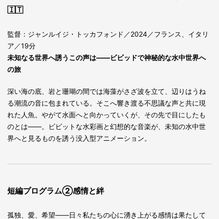
🇮🇹
監督：ジャンルイジ・トッカフォンド／2024／フランス、イタリ
ア／19分
未知なる世界へ誘うこの声は――ビビッドで神秘的な水中世界へ
の旅
深い海の底、岩と珊瑚の間では海藻がさざ波を立て、辺りはうね
る潮流の音に包まれている。そこへ響き渡る不思議な声と共に現
れた人魚。やがて水面へと向かっていくが、その先で目にしたも
のとは――。ビビットな水彩画と幻想的な音楽が、未知の水中世
界へと見るものを誘う没入型アニメーション。
短編プログラム②感情と絆
孤独、愛、希望――日々私たちの心に湧き上がる感情は果たして