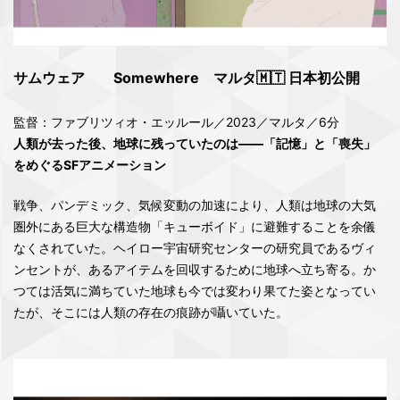
サムウェア Somewhere マルタ🇲🇹 日本初公開
監督：ファブリツィオ・エッルール／2023／マルタ／6分
人類が去った後、地球に残っていたのは――「記憶」と「喪失」
をめぐるSFアニメーション
戦争、パンデミック、気候変動の加速により、人類は地球の大気
圏外にある巨大な構造物「キューボイド」に避難することを余儀
なくされていた。ヘイロー宇宙研究センターの研究員であるヴィ
ンセントが、あるアイテムを回収するために地球へ立ち寄る。か
つては活気に満ちていた地球も今では変わり果てた姿となってい
たが、そこには人類の存在の痕跡が囁いていた。