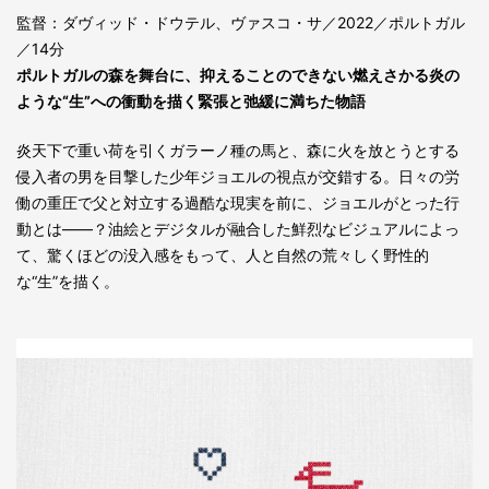
監督：ダヴィッド・ドウテル、ヴァスコ・サ／2022／ポルトガル
／14分
ポルトガルの森を舞台に、抑えることのできない燃えさかる炎の
ような“生”への衝動を描く緊張と弛緩に満ちた物語
炎天下で重い荷を引くガラーノ種の馬と、森に火を放とうとする
侵入者の男を目撃した少年ジョエルの視点が交錯する。日々の労
働の重圧で父と対立する過酷な現実を前に、ジョエルがとった行
動とは――？油絵とデジタルが融合した鮮烈なビジュアルによっ
て、驚くほどの没入感をもって、人と自然の荒々しく野性的
な“生”を描く。