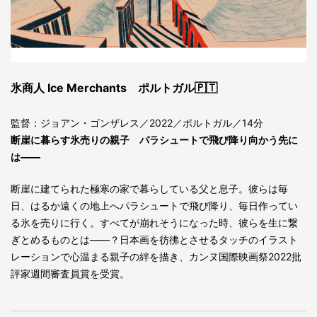
氷商人 Ice Merchants ポルトガル🇵🇹
監督：ジョアン・ゴンザレス／2022／ポルトガル／14分
断崖に暮らす氷売りの親子 パラシュートで飛び降り向かう先に
は――
断崖に建てられた極寒の家で暮らしている父と息子。彼らは毎
日、はるか遠くの地上へパラシュートで飛び降り、毎日作ってい
る氷を売りに行く。すべてが崩れそうになった時、彼らを生に繋
ぎとめるものとは――？日本画を彷彿とさせるタッチのイラスト
レーションで心温まる親子の絆を描き、カンヌ国際映画祭2022批
評家週間審査員賞を受賞。