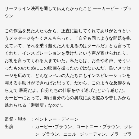
サーフライン映画を通して伝えたかったこと ーーカービー・ブラ
ウン
この作品を見た人たちから、正直に話してくれてありがとうとい
うメッセージをたくさんもらった。「自分も同じような問題を抱
えていて、それを乗り越えた人を見るのはクールだ」とも言って
くれた。インスピレーションを受けたという声が寄せられたり、
お礼を言ってくれる人までいた。私たちは、お金や名声、そうい
ったもののためにこの映画を撮ったのではないんだ。良いメッセ
ージを広めて、どんなレベルの人たちにもインスピレーションを
与える手助けができればと思って。だから、このような反響をも
らえて 最高だよ。自分たちの仕事をやり遂げたという感じだ。
カービーにとって、海は自分の心の奥底にある悩みや苦しみから
逃れられる「避難所」なのだ。
監督・脚本
：ベントレー・ディーン
出演
：カービー･ブラウン、コートニー・ブラウン、グレ
ン･ブラウン、ニコル･ ジャーディン、ノラ・ブラ