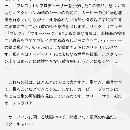
ー」「ブレス」) がプロデューサーを手がけたこの作品。息つく間
もないアクション満載のシーンの合間に、カービーの心に潜む悪
魔を解き明かしながら、死を恐れない情熱が引き起こす現実世界
の結果に立ち向かう彼の様子を描き出します。リック・リフィチ
(『ブレス』『ブルーバック』)による見事な撮影は、南極海の獰猛
さと轟音を立ててブレイクする恐ろしい波に立ち向かうカービー
の隣に私たちがいるかのような錯覚さえ感じさせるリアルさで
す。私たちはカービーとともに未知なる世界を目撃し、スクリー
ン上ではめったに体験できない感情を味わうことになるでしょ
う。
「これらの波は、ほとんどの人には大きすぎ、重すぎ、凶暴すぎ
て、乗ることなどできません。しかし、カービー・ブラウンは、
常に波に別の可能性を見出しているのです」サリー・サラ、ABC
オーストラリア
「サーフィンに関する映画の中で、間違いなく最高の作品だ」ニ
ック・キャロル