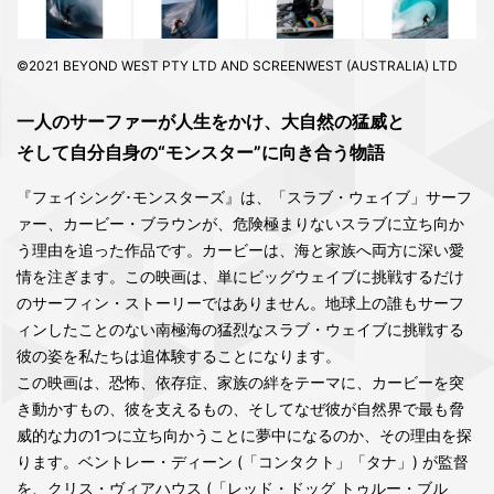
©2021 BEYOND WEST PTY LTD AND SCREENWEST (AUSTRALIA) LTD
一人のサーファーが人生をかけ、大自然の猛威と
そして自分自身の“モンスター”に向き合う物語
『フェイシング･モンスターズ』は、「スラブ・ウェイブ」サーフ
ァー、カービー・ブラウンが、危険極まりないスラブに立ち向か
う理由を追った作品です。カービーは、海と家族へ両方に深い愛
情を注ぎます。この映画は、単にビッグウェイブに挑戦するだけ
のサーフィン・ストーリーではありません。地球上の誰もサーフ
ィンしたことのない南極海の猛烈なスラブ・ウェイブに挑戦する
彼の姿を私たちは追体験することになります。
この映画は、恐怖、依存症、家族の絆をテーマに、カービーを突
き動かすもの、彼を支えるもの、そしてなぜ彼が自然界で最も脅
威的な力の1つに立ち向かうことに夢中になるのか、その理由を探
ります。ベントレー・ディーン (「コンタクト」「タナ」) が監督
を、クリス・ヴィアハウス (「レッド・ドッグ トゥルー・ブル