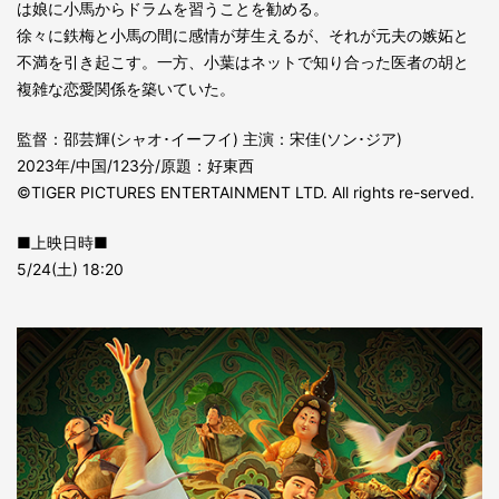
は娘に小馬からドラムを習うことを勧める。
徐々に鉄梅と小馬の間に感情が芽生えるが、それが元夫の嫉妬と
不満を引き起こす。一方、小葉はネットで知り合った医者の胡と
複雑な恋愛関係を築いていた。
監督：邵芸輝(シャオ･イーフイ) 主演：宋佳(ソン･ジア)
2023年/中国/123分/原題：好東西
©TIGER PICTURES ENTERTAINMENT LTD. All rights re-served.
■上映日時■
5/24(土) 18:20