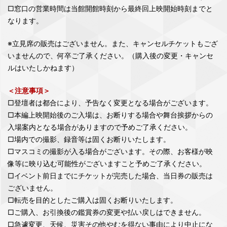
□窓口の営業時間は当館開館時刻から最終回上映開始時刻までと
なります。
※立見席の販売はございません。また、キャンセルチケットもござ
いませんので、何卒ご了承ください。（購入後の変更・キャンセ
ルはいたしかねます）
＜注意事項＞
□登壇者は都合により、予告なく変更となる場合がございます。
□本編上映開始後のご入場は、お断りする場合や舞台挨拶からの
入場案内となる場合がありますので予めご了承ください。
□場内での撮影、録音等は固くお断りいたします。
□マスコミの撮影が入る場合がございます。その際、お客様が映
像等に映り込む可能性がございますこと予めご了承ください。
□イベント前日までにチケットが完売した場合、当日券の販売は
ございません。
□転売を目的としたご購入は固くお断りいたします。
□ご購入、お引換後の鑑賞券の変更や払い戻しはできません。
□急遽変更、天候、災害その他やむを得ない事由により中止にな