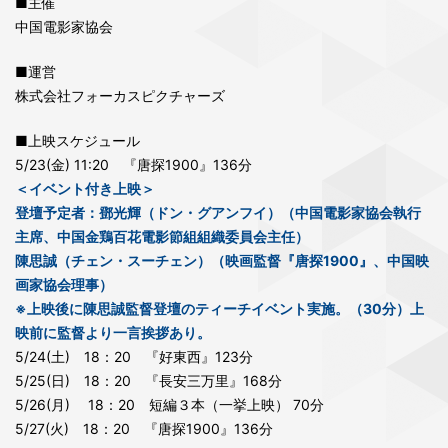
■主催
中国電影家協会
■運営
株式会社フォーカスピクチャーズ
■上映スケジュール
5/23(金) 11:20 『唐探1900』136分
＜イベント付き上映＞
登壇予定者：鄧光輝（ドン・グアンフイ）（中国電影家協会執行
主席、中国金鶏百花電影節組組織委員会主任）
陳思誠（チェン・スーチェン）（映画監督『唐探1900』、中国映
画家協会理事）
※上映後に陳思誠監督登壇のティーチイベント実施。（30分）上
映前に監督より一言挨拶あり。
5/24(土) 18：20 『好東西』123分
5/25(日) 18：20 『長安三万里』168分
5/26(月) 18：20 短編３本（一挙上映） 70分
5/27(火) 18：20 『唐探1900』136分