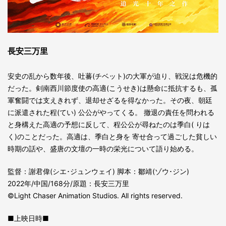
長安三万里
安史の乱から数年後、吐蕃(チベット)の大軍が迫り、戦況は危機的
だった。剣南西川節度使の高適(こうせき)は懸命に抵抗するも、孤
軍奮闘では支えきれず、退却せざるを得なかった。その夜、朝廷
に派遣された程(てい) 公公がやってくる。 撤退の責任を問われる
と身構えた高適の予想に反して、程公公が尋ねたのは季白( りは
く)のことだった。高適は、季白と身を 寄せ合って過ごした貧しい
時期の話や、盛唐の文壇の一時の栄光について語り始める。
監督：謝君偉(シエ･ジュンウェイ) 脚本：鄒靖(ゾウ･ジン)
2022年/中国/168分/原題：長安三万里
©Light Chaser Animation Studios. All rights reserved.
■上映日時■