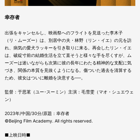
幸存者
出張をキャンセルし、映画祭へのフライトを見送った李木子
（リ・ムーズー）は、別居中の夫・林野（リン・イエ）の元を訪
れ、病気の愛犬ラッキーを引き取りに来る。再会したリン・イエ
は、破綻寸前の結婚生活を立て直そうと様々な手を尽くすが、ム
ーズーは迷いながらも次第に彼の長年にわたる精神的な支配に気
づき、関係の本質を見抜くようになる。傷ついた過去を清算する
ため、彼女はついに離婚を決意する──。
監督：于思茗（ユー･スーミン）主演：毛雪雯（マオ・シュエウェ
ン）
2023年/中国/30分/原題：幸存者
©Beijing Film Academy. All rights reserved.
■上映日時■