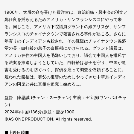
1900年、太后の命を受けた費洋古は、政治組織・興中会の孫文と
鄭仕良を捕らえるためアメリカ・サンフランシスコにやって来
る。同じころ、アメリカ下院議員グラントの娘アリスが、サンフ
ランシスコのチャイナタウンで殺害される事件が起こる。さらに
年寄りのインディアンも殺され、その嫌疑はチャイナタウン協盛
堂の長・白軒齢の息子の白振邦にかけられる。グラント議員は、
アメリカ在住の中国人を毛嫌いしており、議会で中国人を排斥す
る法案を推進しようとしていた。白軒齢は息子を守り、中国が迫
害を受けるのを防ぐべく、探偵を雇って調査を依頼することに。
雇われた秦福は、養父の復讐のためにやってきた中華系インディ
アンの阿鬼と共に真相を追究し始める…。
監督：陳思誠 (チェン・スーチェン) 主演：王宝強(ワン･バオチャ
ン)
2024年/中国/136分/原題：唐探1900
©AS ONE PRODUCTION. All rights reserved.
■上映日時■