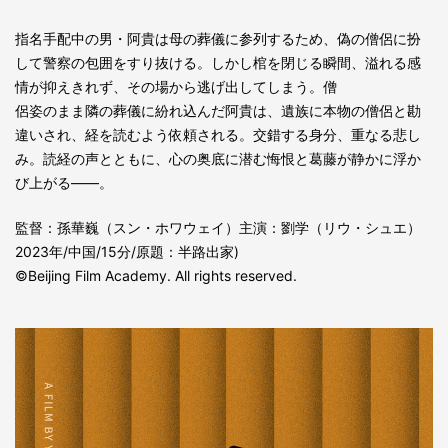
指名手配中の男・阿貴は母の葬儀に参列するため、偽の僧侶に扮
して警察の包囲をすり抜ける。しかし棺を閉じる瞬間、溢れる感
情が抑えきれず、その場から逃げ出してしまう。僧
侶姿のまま隣の葬儀に紛れ込んだ阿貴は、遺族に本物の僧侶と勘
違いされ、経を読むよう依頼される。交錯する身分、重なる悲し
み。読経の声とともに、心の奥底に潜む悔恨と葛藤が静かに浮か
び上がる――。
監督：孫華巍（スン・ホワウェイ）主演：劉学（リウ・シュエ）
2023年/中国/15分/原題：半路出家)
©Beijing Film Academy. All rights reserved.