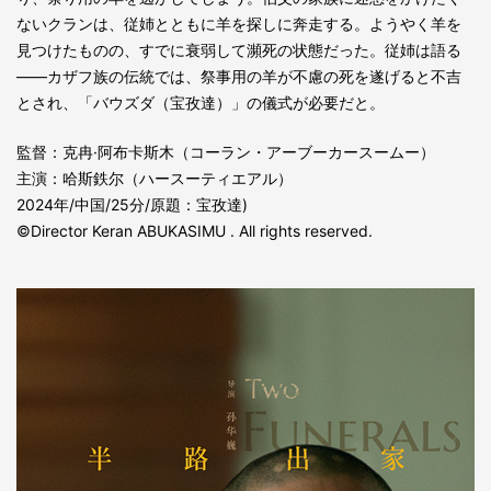
ないクランは、従姉とともに羊を探しに奔走する。ようやく羊を
見つけたものの、すでに衰弱して瀕死の状態だった。従姉は語る
――カザフ族の伝統では、祭事用の羊が不慮の死を遂げると不吉
とされ、「バウズダ（宝孜達）」の儀式が必要だと。
監督：克冉·阿布卡斯木（コーラン・アーブーカースームー）
主演：哈斯鉄尔（ハースーティエアル）
2024年/中国/25分/原題：宝孜達)
©Director Keran ABUKASIMU . All rights reserved.