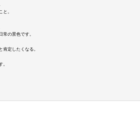
。
こと。
、
日常の景色です。
と肯定したくなる。
す。