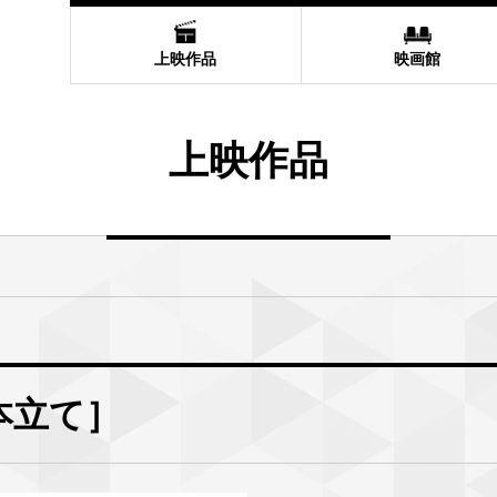
上映作品
映画館
上映作品
本立て］