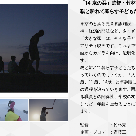
「14 歳の栞」監督・竹
親と離れて暮らす子ども
東京のとある児童養護施設。
待・経済的問題など、さまざ
「大きな家」は、そんな子ど
アリティ映画です。これまで
面からカメラを向け、透明化
す。
親と離れて暮らす子どもたち
っていくのでしょうか。「大
歳、11 歳、14歳...と
の過程を追っていきます。両
る職員との関係性、学校の友
しなど、年齢を重ねるごとに
ます。
監督
：竹林亮
企画・プロデ
：齊藤工