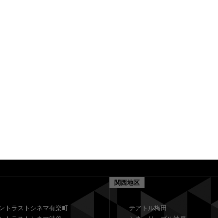
関西地区
ントラストシネマ有楽町
テアトル梅田