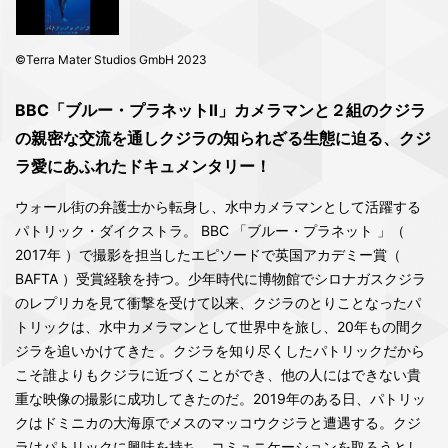
©Terra Mater Studios GmbH 2023
BBC「ブルー・プラネットⅡ」カメラマンと２組のクジラ
の親密な交流を通しクジラの知られざる生態に迫る、クジ
ラ愛にあふれたドキュメンタリー！
ウォール街の弁護士から転身し、水中カメラマンとして活躍する
パトリック・ダイクストラ。 BBC 「ブルー・プラネット 」（
2017年 ）で撮影を担当したエピソードで英国アカデミー賞（
BAFTA ）受賞経験を持つ。少年時代に博物館でシロナガスクジラ
のレプリカを見て衝撃を受けて以来、クジラのとりことなったパ
トリックは、水中カメラマンとして世界中を旅し、20年もの間ク
ジラを追いかけてきた 。クジラを知り尽くしたパトリックだから
こそ誰よりもクジラに近づくことができ、他の人にはできない貴
重な映像の撮影に成功してきたのだ。2019年のある日、パトリッ
クはドミニカの大海原でメスのマッコウクジラと遭遇する。クジ
ラはパトリックに興味を持ち、コミュニケーションを取ろうとし